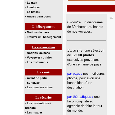
- Le train
- L'autocar
- Le bateau
- Autres transports
Ci-contre
: un diaporama
L'hébergement
de 30 photos, au hasard
de nos voyages.
- Notions de base
- Trouver un hébergement
La restauration
Sur le site
: une sélection
- Notions de base
de
12 000 photos
- Voyage et nutrition
exclusives provenant
- Les restaurants
d'une centaine de pays :
La santé
par pays
:
nos meilleures
photos, pour avoir une
- Avant de partir
bonne idée d'une
- Sur place
destination
.
- Les premiers soins
par thématiques
:
une
La sécurité
façon originale et
- Les précautions à
agréable de faire le tour
prendre
du monde
.
- Les risques