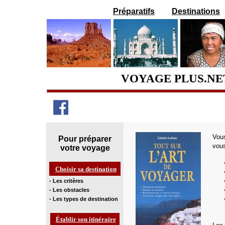
Préparatifs
Destinations
VOYAGE PLUS.NE
Vou
Pour préparer
vous
votre voyage
Choisir sa destination
- Les critères
- Les obstacles
- Les types de destination
Établir son itinéraire