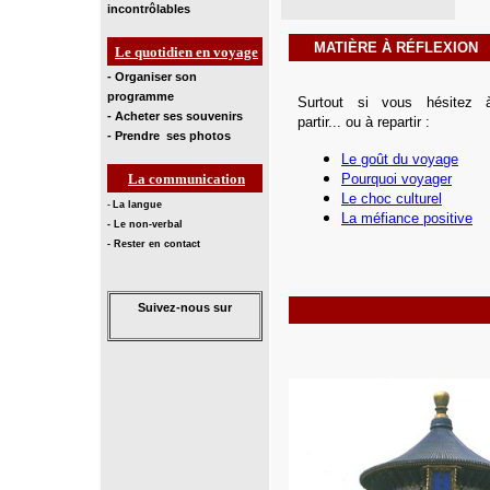
incontrôlables
MATIÈRE À RÉFLEXION
L
e quotidien en voyage
- Organiser son
programme
Surtout si vous hésitez 
- Acheter ses souvenirs
partir... ou à repartir :
- Prendre ses photos
Le goût du voyage
La communication
Pourquoi voyager
Le choc culturel
-
La langue
La méfiance positive
- Le non-verbal
- Rester en contact
Suivez-nous sur