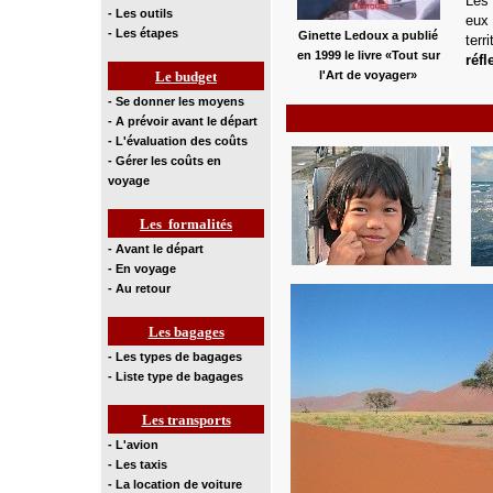
Les 
- Les outils
eux
- Les étapes
Ginette Ledoux a publié
terri
en 1999 le livre «Tout sur
réfl
Le budget
l'Art de voyager»
- Se donner les moyens
- A prévoir avant le départ
- L'évaluation des coûts
- Gérer les coûts en
voyage
Les formalités
- Avant le départ
- En voyage
- Au retour
Les bagages
- Les types de bagages
- Liste type de bagages
Les transports
- L'avion
- Les taxis
- La location de voiture