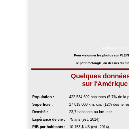
jacques03
sur ComBoos
Pour visionner les photos sur PLEI
le petit rectangle, au dessus du d
Quelques données
sur l'Amérique
Population :
422 534 692
habitants (5,7% de la p
Superficie :
17 819 000 km. car. (12% des terre
Densité :
23,7 habitants au km. car.
Espérance de vie :
75 ans (est. 2014)
PIB par habitants :
10 153 $ US (est. 2014)