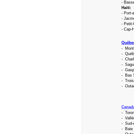
- Basse
Haiti:
- Port-
- Jacm
- Petit
- Cap-H
Québe
- Mont
- Qué
- Char
- Sagu
- Gasp
- Bas 
- Trois
- Outa
Canada
- Toro
- Vallé
- Sud-o
- Baie