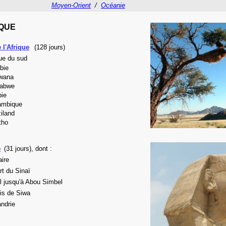
Moyen-Orient
/
Océanie
QUE
 l'Afrique
(128 jours)
ue du sud
bie
wana
babwe
ie
ambique
iland
tho
e
(31 jours), dont :
ire
t du Sinaï
l jusqu'à Abou Simbel
is de Siwa
ndrie