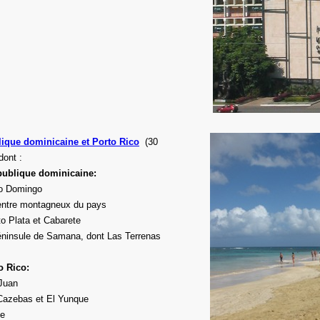
ique dominicaine et Porto Rico
(30
dont :
ublique dominicaine:
o Domingo
entre montagneux du pays
o Plata et Cabarete
éninsule de Samana, dont Las Terrenas
o Rico:
Juan
Cazebas et El Yunque
e