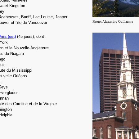
uais, Mille-Îles
wa et Kingston
ary
Rocheuses, Banff, Lac Louise, Jasper
Photo: Alexandre Guillaume
uver et l'île de Vancouver
nis (est)
(45 jours), dont :
York
n et la Nouvelle-Angleterre
es du Niagara
ago
uis
ute du Mississippi
ouvelle-Orléans
i
Keys
Everglades
nnah
te des Caroline et de la Virginie
ington
delphie