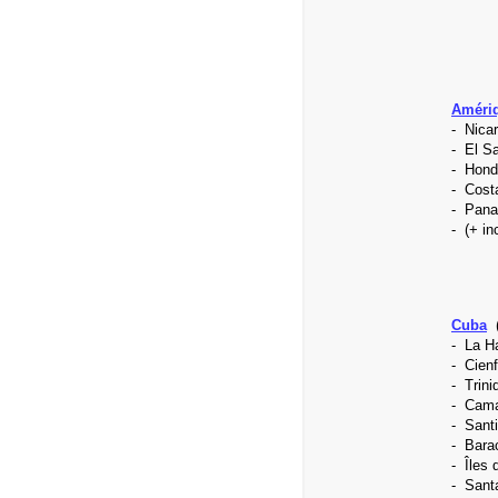
Amériq
- Nica
- El S
- Hond
- Cost
- Pan
- (+ in
Cuba
- La H
-
Cien
-
Trini
-
Cam
- Sant
- Bara
- Îles 
- Sant