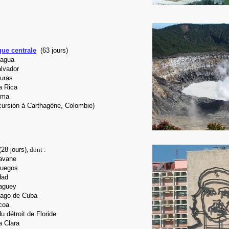
ue centrale
(63 jours)
ragua
alvador
uras
a Rica
ama
cursion à Carthagène, Colombie)
(28 jours)
, dont :
avane
fuegos
dad
aguey
iago de Cuba
coa
du détroit de Floride
a Clara