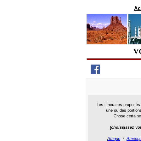
Ac
V
Les itinéraires proposés
une ou des portions
Chose certaine
(choississez vot
Afrique
/
Amériqu