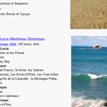
German et Boqueron
n
 dos Bocas et Juyuya
-Lucie, Martinique, Dominique,
oupe, Haiti
(40 jours), dont :
-Lucie:
ière
et les Piton
s
ies
ey Bay
ique:
de-France, St-Anne, les Salines
amant, Les Anses-D'Arlet, Les Trois-Islets
u'île de la Caravelle, la Montagne Pelée,
re
ique:
au
arcs nationaux
loupe:
e-à-Pitre,