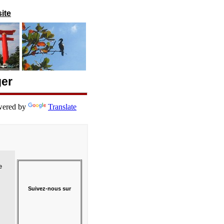
ite
ger
ered by
Translate
e
Suivez-nous sur
/