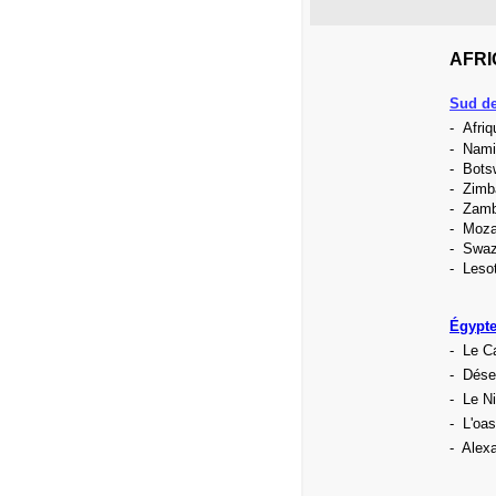
AFRI
Sud de
- Afriq
- Nami
- Bots
- Zim
- Zamb
- Moz
- Swaz
- Leso
Égypt
-
Le Ca
- Déser
- Le Ni
- L'oas
- Alexa