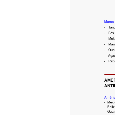
Maroc
- Tang
-
Fès
- Mek
- Marr
- Ouar
- Agad
- Rab
AMER
ANTI
Amériq
- Mexi
- Beliz
- Guat