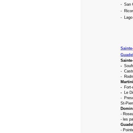
- San 
- Rico
- Lago
Sainte
Guadel
Sainte
-
Soufr
- Castr
- Rodn
Martin
-
Fort-
-
Le Di
-
Presq
St-Pier
Domin
- Rose
- les p
Guade
- Point