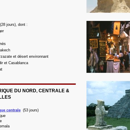
(28 jours), dont :
er
nès
akech
zazate et désert environnant
ir et Casablanca
at
IQUE DU NORD, CENTRALE &
LLES
ue centrale
(53 jours)
que
e
emala