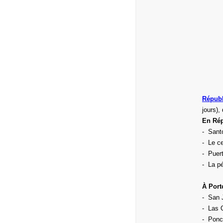
Républ
jours), 
En Rép
- Sant
- Le c
- Puert
- La p
À Port
- San 
- Las 
- Ponc