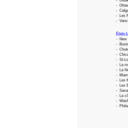
- Outao
- Otta
- Calg
- Les 
- Vanco
États-U
- New 
- Bosto
- Chut
- Chic
- St-Lo
- La ro
- La N
- Miam
- Les 
- Les 
- Sava
- La cô
- Wash
- Phila