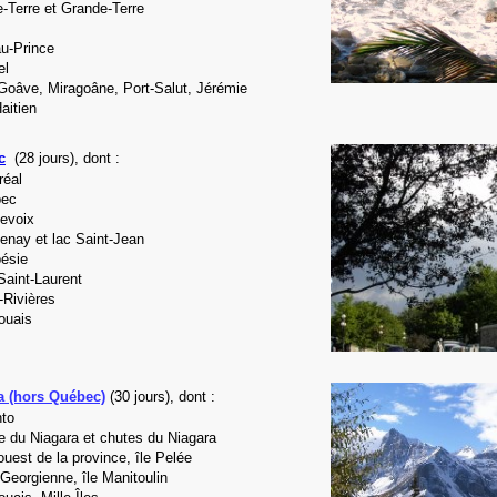
-Terre et Grande-Terre
au-Prince
el
-Goâve, Miragoâne, Port-Salut, Jérémie
aitien
c
(28 jours), dont :
réal
bec
levoix
enay et lac Saint-Jean
ésie
Saint-Laurent
-Rivières
ouais
 (hors Québec)
(30 jours), dont :
nto
e du Niagara et chutes du Niagara
uest de la province, île Pelée
 Georgienne,
île Manitoulin