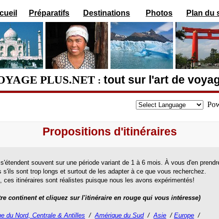
cueil
Préparatifs
Destinations
Photos
Plan du s
OYAGE PLUS.NET
tout sur l'art de voya
:
Pow
Propositions d'itinéraires
 s'étendent souvent sur une période variant de 1 à 6 mois. À vous d'en prendr
 s'ils sont trop longs et surtout de les adapter à ce que vous recherchez.
, ces itinéraires sont réalistes puisque nous les avons expérimentés!
re continent et cliquez sur l'itinéraire en rouge qui vous intéresse)
e du Nord, Centrale & Antilles
/
Amérique du Sud
/
Asie
/
Europe