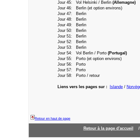
Jour 45: Vol Helsinki / Berlin
(Allemagne)
Jour 46:
Berlin
(et option environs)
Jour 47:
Berlin
Jour 48:
Berlin
Jour 49:
Berlin
Jour 50:
Berlin
Jour 51:
Berlin
Jour 52:
Berlin
Jour 53:
Berlin
Jour 54: Vol
Berlin / Porto
(Portugal)
Jour 55:
Porto
(et option environs)
Jour 56:
Porto
Jour 57:
Porto
Jour 58:
Porto / retour
Liens vers les pages sur :
Islande
/
Norvèg
Retour en haut de page
Retour à la page d'accueil