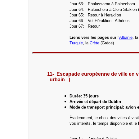
Jour 63:
Phalassarna à Paloechora
Jour 64:
Paloechora à Clora Sfakion (
Jour 65: Retour à Heraklion
Jour 66: Vol Héraklion - Athènes
Jour 67: Retour
Liens vers les pages sur
l'
Albanie
,
l
Turquie
, la
Crète
(Grèce)
11- Escapade européenne de ville en 
urbain...)
Durée: 35 jours
Arrivée et départ de Dublin
Mode de transport principal: avion e
Évidemment, le choix des villes à vis
vos intérêts, le temps disponible et le bud
Jour 1 :
Arrivée à Dublin