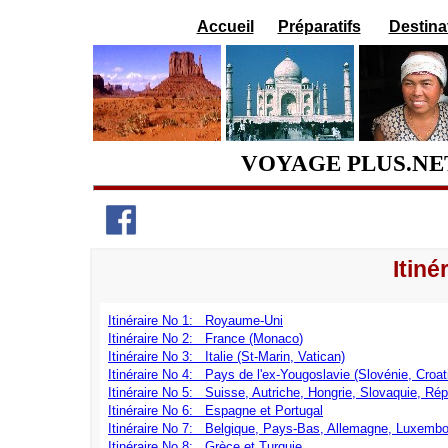
Accueil
Préparatifs
Destina
VOYAGE PLUS.NE
Itiné
Itinéraire No 1: Royaume-Uni
Itinéraire No 2: France (Monaco
)
Itinéraire No 3: Italie (St-Marin, Vatican)
Itinéraire No 4:
Pays de l'ex-Yougoslavie (Slovénie, Croat
Itinéraire No 5:
Suisse, Autriche, Hongrie, Slovaquie, Ré
Itinéraire No 6: Espagne et Portugal
Itinéraire No 7:
Belgique, Pays-Bas, Allemagne, Luxembo
Itinéraire No 8: Grèce et Turquie