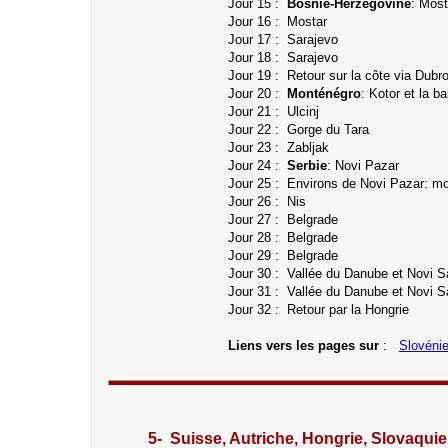
Jour 15 :
Bosnie-Herzégovine
:
Most
Jour 16 :
Mostar
Jour 17 :
Sarajevo
Jour 18 : Sarajevo
Jour 19 : Retour sur la côte via Dubr
Jour 20 :
Monténégro
: Kotor et la b
Jour 21 :
Ulcinj
Jour 22 :
Gorge du Tara
Jour 23 :
Zabljak
Jour 24 :
Serbie
: Novi Pazar
Jour 25 : Environs de Novi Pazar: m
Jour 26 : Nis
Jour 27 : Belgrade
Jour 28 : Belgrade
Jour 29 : Belgrade
Jour 30 :
Vallée du Danube et Novi S
Jour 31 :
Vallée du Danube et Novi S
Jour 32 : Retour par la Hongrie
Liens vers les pages sur
:
Slovéni
5- Suisse, Autriche, Hongrie, Slovaqui