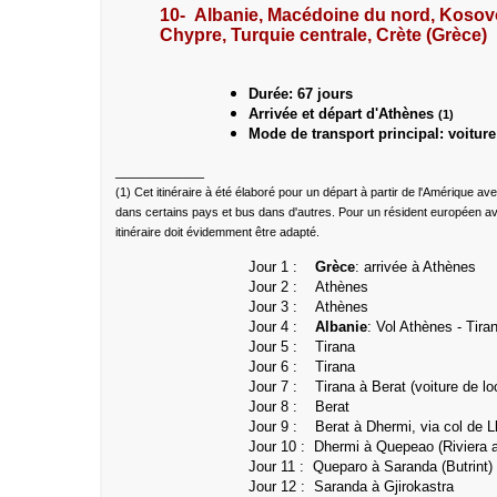
10- Albanie, Macédoine du nord, Kosovo
Chypre, Turquie centrale, Crète (Grèce)
Durée: 67 jours
Arrivée et départ d'Athènes
(1)
Mode de transport principal: voitur
__________
(1) Cet itinéraire à été élaboré pour un départ à partir de l'Amérique ave
dans certains pays et bus dans d'autres. Pour un résident européen av
itinéraire doit évidemment être adapté.
Jour 1 :
Grèce
: arrivée à Athènes
Jour 2 : Athènes
Jour 3 :
Athènes
Jour 4 :
Albanie
: Vol Athènes - Tira
Jour 5 : Tirana
Jour 6 : Tirana
Jour 7 : Tirana à Berat (voiture de lo
Jour 8 : Berat
Jour 9 : Berat à Dhermi, via col de Ll
Jour 10 : Dhermi à Quepeao
(Riviera 
Jour 11 : Queparo à Saranda
(Butrint)
Jour 12 :
Saranda à Gjirokastra