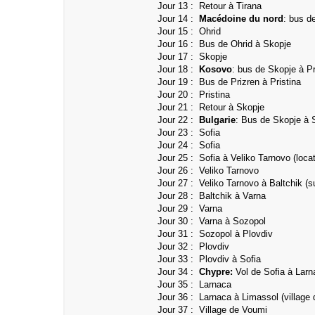
Jour 13 :
Retour à Tirana
Jour 14 :
Macédoine du nord
: bus d
Jour 15 : Ohrid
Jour 16 : Bus de Ohrid à Skopje
Jour 17 :
Skopje
Jour 18 :
Kosovo
:
bus de
Skopje à Pr
Jour 19 :
Bus de
Prizren à Pristina
Jour 20 : Pristina
Jour 21 : Retour à Skopje
Jour 22 :
Bulgarie
: Bus de Skopje à 
Jour 23 :
Sofia
Jour 24 :
Sofia
Jour 25 : Sofia à Veliko Tarnovo (locat
Jour 26 :
Veliko Tarnovo
Jour 27 :
Veliko Tarnovo à Baltchik (su
Jour 28 :
Baltchik à Varna
Jour 29 : Varna
Jour 30 :
Varna à Sozopol
Jour 31 : Sozopol à Plovdiv
Jour 32 : Plovdiv
Jour 33 : Plovdiv à Sofia
Jour 34 :
Chypre:
Vol de Sofia à Larn
Jour 35 : Larnaca
Jour 36 : Larnaca à Limassol
(village
Jour 37 :
Village de Voumi