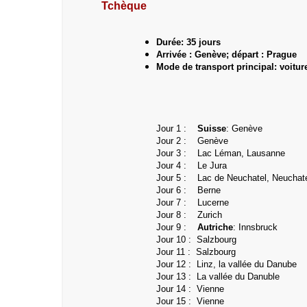
Tchèque
Durée: 35 jours
Arrivée : Genève; départ : Prague
Mode de transport principal: voitur
Jour 1 :
Suisse
: Genève
Jour 2 : Genève
Jour 3 : Lac Léman, Lausanne
Jour 4 : Le Jura
Jour 5 :
Lac de Neuchatel, Neuchat
Jour 6 :
Berne
Jour 7 :
Lucerne
Jour 8 :
Zurich
Jour 9 :
Autriche
: Innsbruck
Jour 10 :
Salzbourg
Jour 11 : Salzbourg
Jour 12 : Linz, la vallée du Danube
Jour 13 : La vallée du Danuble
Jour 14 : Vienne
Jour 15 :
Vienne