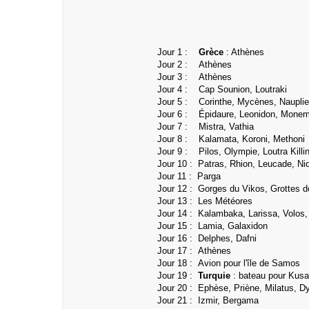
Jour 1 :
Grèce
: Athènes
Jour 2 : Athènes
Jour 3 :
Athènes
Jour 4 : Cap Sounion, Loutraki
Jour 5 : Corinthe, Mycènes, Nauplie
Jour 6 : Épidaure, Leonidon, Mone
Jour 7 : Mistra, Vathia
Jour 8 : Kalamata, Koroni, Methoni
Jour 9 : Pilos, Olympie, Loutra Killin
Jour 10 : Patras, Rhion, Leucade, Nid
Jour 11 : Parga
Jour 12 :
Gorges du Vikos, Grottes 
Jour 13 : Les Météores
Jour 14 : Kalambaka, Larissa, Volos,
Jour 15 : Lamia, Galaxidon
Jour 16 : Delphes, Dafni
Jour 17 : Athènes
Jour 18 : Avion pour l'île de Samos
Jour 19 :
Turquie
: bateau pour Kusa
Jour 20 : Ephèse, Priène, Milatus, D
Jour 21 : Izmir, Bergama