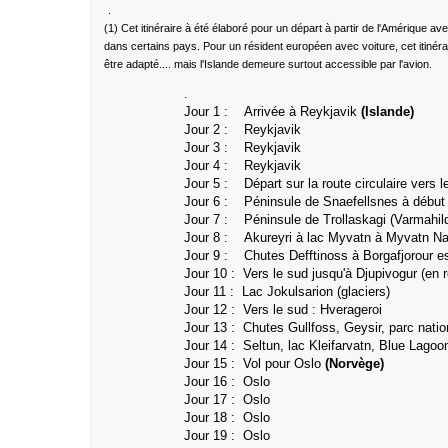
.
(1) Cet itinéraire à été élaboré pour un départ à partir de l'Amérique ave
dans certains pays. Pour un résident européen avec voiture, cet itinér
être adapté.... mais l'Islande demeure surtout accessible par l'avion.
.
Jour 1 :
Arrivée à Reykjavik
(Islande)
Jour 2 :
Reykjavik
Jour 3 :
Reykjavik
Jour 4 :
Reykjavik
Jour 5 : Départ sur la route circulaire vers 
Jour 6 : Péninsule
de Snaefellsnes à début 
Jour 7 :
Péninsule de Trollaskagi (
Varmahild
Jour 8 :
Akureyri à lac Myvatn à Myvatn Nat
Jour 9 : Chutes Defftinoss à Borgafjorour es
Jour 10 : Vers le sud jusqu'à Djupivogur (en ro
Jour 11 : Lac Jokulsarion (glaciers)
Jour 12 : Vers le sud : Hverageroi
Jour 13 : Chutes Gullfoss, Geysir, parc nation
Jour 14 : Seltun, lac Kleifarvatn, Blue Lagoo
Jour 15 : Vol pour Oslo
(Norvège)
Jour 16 : Oslo
Jour 17 :
Oslo
Jour 18 :
Oslo
Jour 19 :
Oslo