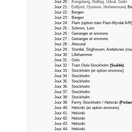
Jour 20 :
Kongsberg, Rolllag, Udval, Geilo
Jour 21 :
Eidfjord, Oystese,
Norheimsund
Be
,
Jour 22 : Bergen
Jour 23 :
Bergen
Jour 24 : Flam (option train Flam-Myrdal A/R),
Jour 25 : Solvorn, Lom
Jour 26 : Geiranger et environs
Jour 27 :
Geiranger et environs
Jour 28 : Alesund
Jour 29 : Stordal, Stigfossen, Andalsnes (rout
Jour 30 : Lillehammer
Jour 31 : Oslo
Jour 32 : Train Oslo-Stockholm
(Suède)
Jour 33 : Stockholm (et option environs)
Jour 34 :
Stockholm
Jour 35 :
Stockholm
Jour 36:
Stockholm
Jour 37:
Stockholm
Jour 38:
Stockholm
Jour 39: Ferrry
Stockholm / Helsinki
(Finla
Jour 40:
Helsinki
(et option environs)
Jour 41:
Helsinki
Jour 42:
Helsinki
Jour 43:
Helsinki
Jour 44:
Helsinki