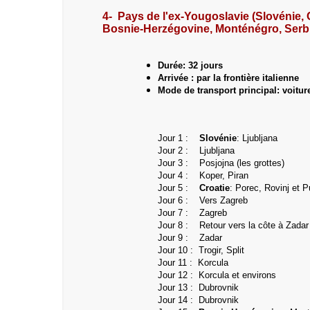
4- Pays de l'ex-Yougoslavie (Slovénie, 
Bosnie-Herzégovine,
Monténégro, Serb
Durée: 32 jours
Arrivée : par la frontière italienne
Mode de transport principal: voitur
Jour 1 :
Slovénie
: Ljubljana
Jour 2 :
Ljubljana
Jour 3 : Posjojna (les grottes)
Jour 4 : Koper, Piran
Jour 5 :
Croatie
: Porec, Rovinj et P
Jour 6 :
Vers Zagreb
Jour 7 : Zagreb
Jour 8 : Retour vers la côte à Zadar
Jour 9 :
Zadar
Jour 10 : Trogir, Split
Jour 11 : Korcula
Jour 12 :
Korcula et environs
Jour 13 :
Dubrovnik
Jour 14 :
Dubrovnik