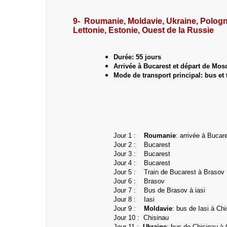
9- Roumanie, Moldavie, Ukraine, Pologne
Lettonie, Estonie, Ouest de la Russie
Durée: 55 jours
Arrivée à Bucarest et départ de Mos
Mode de transport principal: bus et 
Jour 1 :
Roumanie
: arrivée à Bucar
Jour 2 : Bucarest
Jour 3 :
Bucarest
Jour 4 :
Bucarest
Jour 5 : Train de
Bucarest à Brasov
Jour 6 : Brasov
Jour 7 : Bus de Brasov à iasi
Jour 8 : Iasi
Jour 9 :
Moldavie
: bus de Iasi à Ch
Jour 10 : Chisinau
Jour 11 :
Ukraine
: bus de Chisinau à