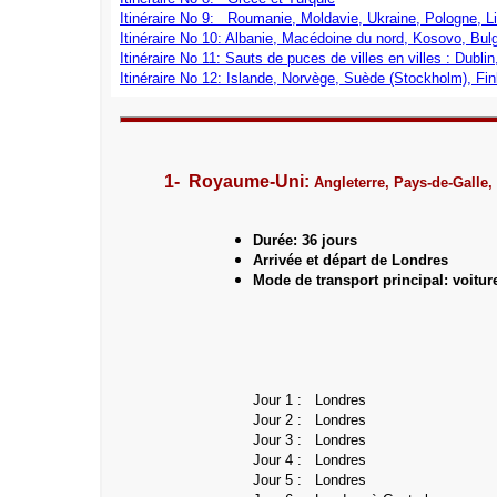
Itinéraire No 9: Roumanie, Moldavie, Ukraine, Pologne, Li
Itinéraire No 10: Albanie, Macédoine du nord, Kosovo, Bulg
Itinéraire No 11: Sauts de puces de villes en villes : Dub
Itinéraire No 12: Islande, Norvège, Suède (Stockholm), Finl
1- Royaume-Uni:
Angleterre, Pays-de-Galle,
Durée: 36 jours
Arrivée et départ de Londres
Mode de transport principal: voitur
Jour 1 : Londres
Jour 2 : Londres
Jour 3 : Londres
Jour 4 : Londres
Jour 5 : Londres