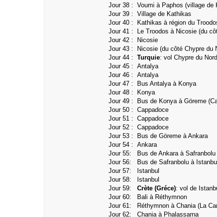
Jour 38 : Voumi à Paphos (village de 
Jour 39 :
Village de Kathikas
Jour 40 :
Kathikas à région du Troodo
Jour 41 :
Le Troodos à Nicosie (du cô
Jour 42 : Nicosie
Jour 43 : Nicosie
(du côté Chypre du 
Jour 44 :
Turquie
: vol Chypre du Nord
Jour 45 :
Antalya
Jour 46 :
Antalya
Jour 47 : Bus Antalya à Konya
Jour 48 :
Konya
Jour 49 : Bus de Konya à Göreme (C
Jour 50 : Cappadoce
Jour 51 : Cappadoce
Jour 52 : Cappadoce
Jour 53 :
Bus de Göreme à Ankara
Jour 54 : Ankara
Jour 55: Bus de Ankara à Safranbolu
Jour 56: Bus de Safranbolu à Istanbu
Jour 57: Istanbul
Jour 58: Istanbul
Jour 59:
Crète (Gréce)
: vol de Istanb
Jour 60: Bali à Réthymnon
Jour 61:
Réthymnon à Chania (La Ca
Jour 62: Chania à Phalassarna