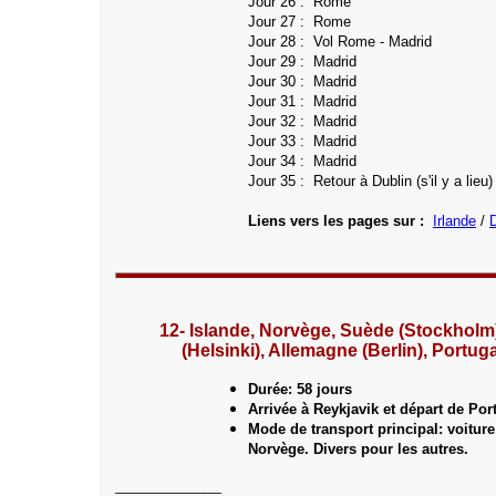
Jour 26 : Rome
Jour 27 :
Rome
Jour 28 : Vol Rome - Madrid
Jour 29 : Madrid
Jour 30 :
Madrid
Jour 31 : Madrid
Jour 32 :
Madrid
Jour 33 : Madrid
Jour 34 : Madrid
Jour 35 : Retour à Dublin (s'il y a lieu)
Liens vers les pages sur :
Irlande
/
12-
Islande, Norvège, Suède (Stockhol
(Helsinki), Allemagne (Berlin), Portuga
Durée: 58 jours
Arrivée à Reykjavik et départ de Por
Mode de transport principal: voiture
Norvège. Divers pour les autres.
____________