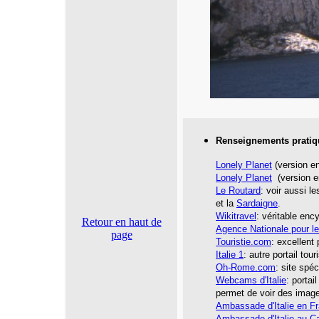
Renseignements pratiq
Lonely Planet
(version en
Lonely Planet
(version e
Le Routard
: voir aussi l
et la
Sardaigne
.
Wikitravel
: véritable enc
Retour en haut de
Agence Nationale pour l
page
Touristie.com
: excellent 
Italie 1
: autre portail tou
Oh-Rome.com
: site spé
Webcams d'Italie
: portai
permet de voir des imag
Ambassade d'Italie en F
Ambassade d'Italie au C