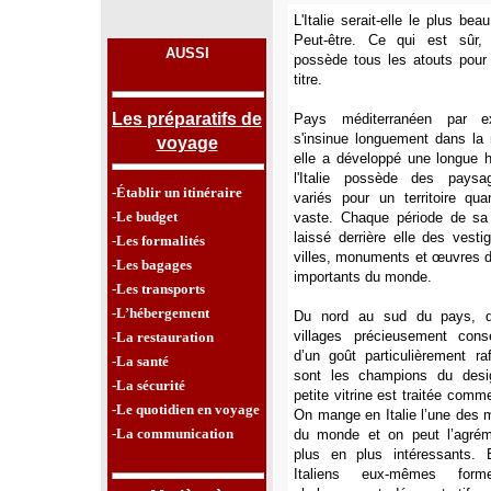
L'Italie serait-elle le plus b
Peut-être. Ce qui est sûr, c
AUSSI
possède tous les atouts pour 
titre.
Les préparatifs de
Pays méditerranéen par ex
s'insinue longuement dans la 
voyage
elle a développé une longue h
l'Italie possède des pays
-Établir un itinéraire
variés pour un territoire q
-Le budget
vaste. Chaque période de sa 
laissé derrière elle des vesti
-Les formalités
villes, monuments et œuvres d’
-Les bagages
importants du monde.
-Les transports
-L’hébergement
Du nord au sud du pays, d
villages précieusement cons
-La restauration
d’un goût particulièrement raf
-La santé
sont les champions du desi
-La sécurité
petite vitrine est traitée comm
-Le quotidien en voyage
On mange en Italie l’une des m
-La communication
du monde et on peut l’agrém
plus en plus intéressants. 
Italiens eux-mêmes for