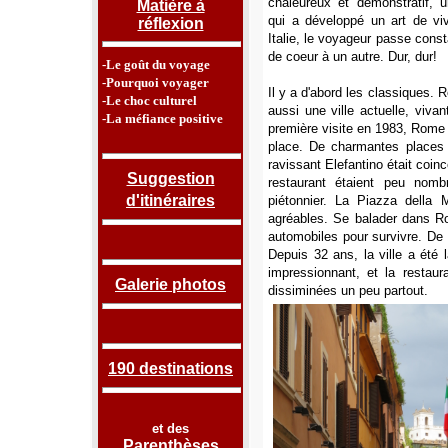
chaleureux et démonstratif, u
Matière à
qui a développé un art de vi
réflexion
Italie, le voyageur passe con
de coeur à un autre. Dur, dur!
-Le goût du voyage
-Pourquoi voyager
Il y a d'abord les classiques.
-Le choc culturel
aussi une ville actuelle, viva
-La méfiance positive
première visite en 1983, Rome é
place. De charmantes places 
ravissant Elefantino était coinc
Suggestion
restaurant étaient peu nombr
d'itinéraires
piétonnier. La Piazza della 
agréables. Se balader dans Ro
automobiles pour survivre. De p
Depuis 32 ans, la ville a été 
impressionnant, et la restau
Galerie photos
dissiminées un peu partout.
190 destinations
et des
Parenthèses