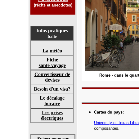
(
récits et anecdotes
)
Infos pratiques
Italie
La météo
Fiche
santé-voyage
Convertisseur de
Rome - dans le quart
devises
Besoin d'un visa?
Le décalage
horaire
Les prises
Cartes du pays
:
électriques
University of Texas Libra
composantes.
Suivez-nous sur