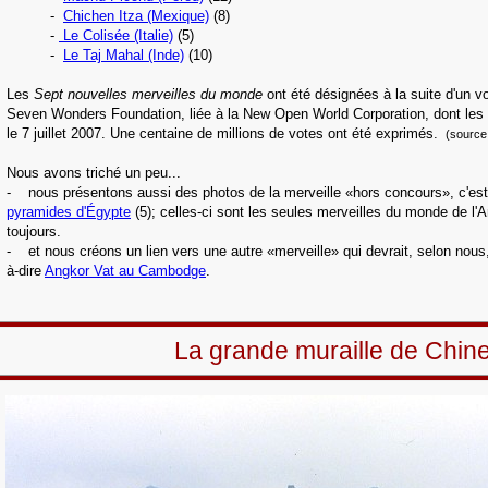
-
Chichen Itza (Mexique)
(8)
-
Le Colisée (Italie)
(5)
-
Le Taj Mahal (Inde)
(10)
Les
Sept nouvelles merveilles du monde
ont été désignées à la suite d'un v
Seven Wonders Foundation, liée à la New Open World Corporation, dont les r
le 7 juillet 2007.
Une centaine de millions de votes ont été exprimés.
(source 
Nous avons triché un peu...
- nous présentons aussi des photos de la merveille «hors concours», c'est
pyramides d'Égypte
(5); celles-ci sont les seules merveilles du monde de l'An
toujours.
- et nous créons un lien vers une autre «merveille» qui devrait, selon nous, f
à-dire
Angkor Vat au Cambodge
.
La grande muraille de Chin