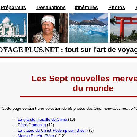
Préparatifs
Destinations
Itinéraires
Photos
OYAGE PLUS.NET :
tout sur l'art de voya
Les Sept nouvelles merve
du monde
Cette page contient une sélection de 65 photos des
Sept nouvelles merveil
-
La grande muraille de Chine
(10)
-
Pétra (Jordanie)
(12)
-
La statue du Christ Rédempteur (Brésil)
(3)
-
Machu Picchu (Pérou)
(12)