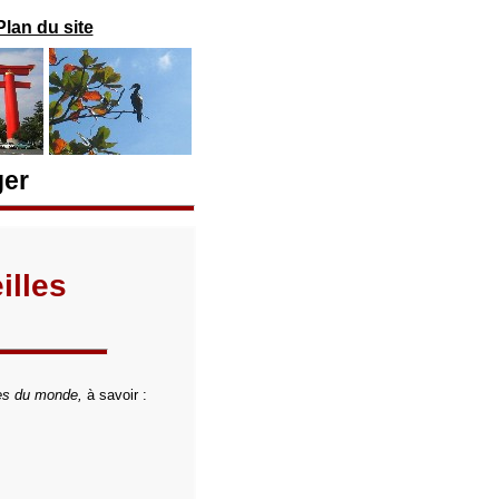
Plan du site
ger
illes
les du monde,
à savoir :