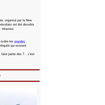
ote, organisé par la New
ésultats ont été dévoilés
: Wikipédia)
-à-dire les
grandes
tiquité qui existent
aire partie des 7... c'est-
e