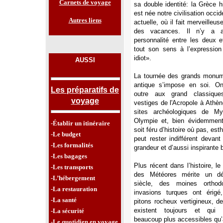
Carnets de voyage
sa double identité: la Grèce h
est née notre civilisation occid
Autres liens
actuelle, où il fait merveille
des vacances. Il n’y a a
personnalité entre les deux 
tout son sens à l’expressio
idiot».
AUSSI
La tournée des grands monum
antique s’impose en soi. O
Les préparatifs de
outre aux grand classiqu
voyage
vestiges de l'Acropole à Athèn
sites archéologiques de My
Olympie et, bien évidemment
-Établir un itinéraire
soit féru d’histoire où pas, est
-Le budget
peut rester indifférent devan
-Les formalités
grandeur et d’aussi inspirante 
-Les bagages
Plus récent dans l’histoire, l
-Les transports
des Météores mérite un dé
-L’hébergement
siècle, des moines orthod
-La restauration
invasions turques ont éri
-La santé
pitons rocheux vertigineux, d
existent toujours et qui 
-La sécurité
beaucoup plus accessibles qu’
-Le quotidien en voyage