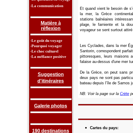
-La communication
Et quand vient le besoin de s
la mer, la Grèce continenta
stations balnéaires intéressa
Matière à
plage, le farniente et la dou
réflexion
voyageur se sent surtout attiré
-Le goût du voyage
Les Cyclades, dans la mer Ég
-Pourquoi voyager
Santorin, correspondent parfait
-Le choc culturel
pittoresques, leurs maisons 
-La méfiance positive
falaise au-dessus d'une mer tu
De la Grèce, on peut sans p
Suggestion
deux pays ne sont pas particu
d'itinéraires
bateau depuis l’île de Samos ju
NB: Voir la page sur la
Crète
po
Galerie photos
Cartes du pays
:
190 destinations