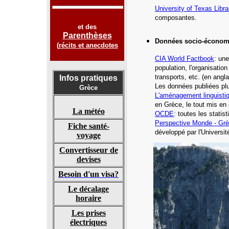
University of Texas Libra
composantes.
et des
Parenthèses
Données socio-économ
(
récits et anecdotes
CIA
World Factbook
: une
population, l'organisatio
transports, etc.
(en angla
Infos pratiques
Les données publiées plu
Grèce
L'aménagement linguisti
en Grèce, le tout mis en
La météo
OCDE
: toutes les stati
Perspective Monde -
Grè
Fiche santé-
développé par l'Universi
voyage
Convertisseur de
devises
Besoin d'un visa?
Le décalage
horaire
Les prises
électriques