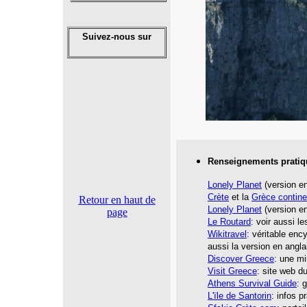
Suivez-nous sur
Renseignements pratiq
Lonely Planet
(version en
Crète
et la
Grèce contine
Retour en haut de
Lonely Plane
t
(version en
page
Le Routar
d
: voir aussi l
Wikitravel
: véritable enc
aussi la version en angla
Discover Greece
: une mi
Visit Greece
: site web d
Athens Survival Guide
: 
L'ïle de Santorin
: i
nfos p