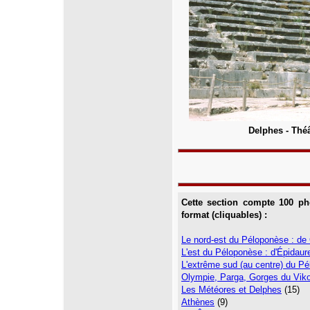
Delphes - Théâ
Cette section compte 100 ph
format (cliquables) :
Le nord-est du Péloponèse : de 
L'est du Péloponèse : d'Épidau
L'extrême sud (au centre) du P
Olympie, Parga, Gorges du Viko
Les Météores et Delphes
(15)
Athènes
(9)