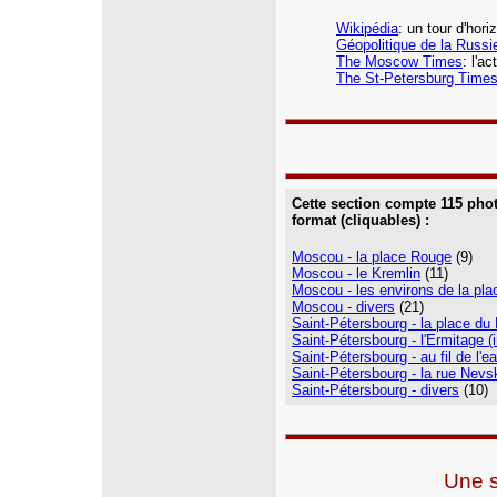
Wikipédia
: un tour d'hor
Géopolitique de la Russi
The Moscow Times
: l'a
The St-Petersburg Time
Cette section compte 115 pho
format (cliquables) :
Moscou - la place Rouge
(9)
Moscou - le Kremlin
(11)
Moscou - les environs de la pl
Moscou - divers
(21)
Saint-Pétersbourg - la place du P
Saint-Pétersbourg - l'Ermitage (i
Saint-Pétersbourg - au fil de l'e
Saint-Pétersbourg - la rue Nevsk
Saint-Pétersbourg - divers
(10)
Une s