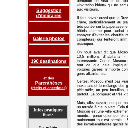
demande de visa et de l'inco
«invitation bidon» qui ne sert q
aux visiteurs.
Suggestion
d'itinéraires
Il faut savoir aussi que la Ru
chère, particulièrement au pl
très portée sur la paperasserie
hôtels comme pour l'achat de
essayez d'éviter les chauffeurs 
Galerie photos
compteurs) qui tenteront im
escroquer.
On nous avait dit que Mos
10,5 millions d'habitants -
n
intéressante. Certes, Moscou
190 destinations
tout ce que cela implique:
voitures garées n’importe com
gens affairés, etc.
et des
Certes, Moscou n’est pas vrai
Parenthèses
inexistant et le mélange des 
(
récits et anecdotes
)
pêle-mêle, un peu brouillon,
partout. Le pompeux et très kit
Mais, allez savoir pourquoi, n
un musée à ciel ouvert. Cela 
Infos pratiques
Moscou est une ville extrêmeme
Russie
monde... parce qu’on semble vou
maintenant tout est permis... E
des invraisemblables gâchis hi
La météo