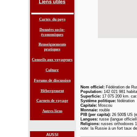
Liens utiles
Cartes du pays
Données socio-
économiques
Renseignements
pratiques
Conseils aux voyageurs
Culture
Forums de discussion
Nom officiel:
Fédération de Ru
Hébergement
Population:
142 021 981
habita
Superficie:
17 075 200 km. car
Carnets de voyage
Système politique:
fédération
Capitale:
Moscou
Monnaie:
rouble
Autres liens
PIB (per capita):
26 500$ US (e
Langues
:
russe (langue officie
Religions:
russes orthodoxes 1
note
: la Russie à un fort taux d
AUSSI