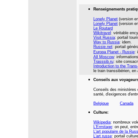
Renseignements pratiq
Lonely Planet
(version en
Lonely Planet
(version en
Le Routard
Wikitravel
: véritable enc
Visit Russia
: portail tour
Way to Russia
: idem.
Russie.net
: portail génér
Europa Planet - Russie
:
All Moscow
:
informations
Trasssib.ru
: site consacr
Introduction to the Trans
le train transsibérien, en
Conseils aux voyageur
Conseils des ministères 
santé,
d'exigences d'entr
Belgique
Canada
Culture:
Wikipedia
:
nombreux vole
L'Ermitage
: on peut, entr
L'art populaire de la Russ
L'art russe
: portail cultu