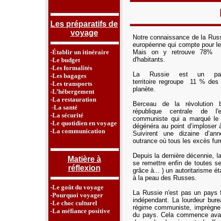
Les préparatifs de
voyage
Notre connaissance de la Russi
européenne qui compte pour le 
-Établir un itinéraire
Mais on y retrouve 78% d
d'habitants
.
-Le budget
-Les formalités
La Russie est un pa
-Les bagages
territoire
regroupe 11 % des 
-Les transports
planète.
-L’hébergement
-La restauration
Berceau de la révolution 
-La santé
république centrale de l
-La sécurité
communiste qui a marqué le
-Le quotidien en voyage
dégénéra au point d’imploser 
-La communication
Suivirent une dizaine d’an
outrance où tous les excès fur
Depuis la dernière décennie, l
Matière à
se remettre enfin de toutes s
réflexion
grâce à... ) un autoritarisme ét
à la peau des Russes.
-Le goût du voyage
La Russie n'est pas un pays f
-Pourquoi voyager
indépendant. La lourdeur bure
-Le choc culturel
régime communiste, imprègne e
-La méfiance positive
du pays. Cela commence avant