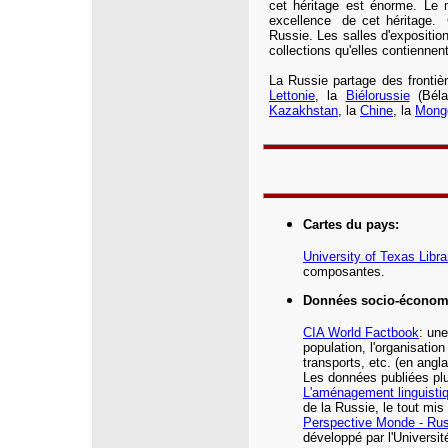
cet héritage est énorme. Le
excellence de cet héritage. 
Russie. Les salles d'expositio
collections qu'elles contiennent
La Russie partage des frontiè
Lettonie
, la
Biélorussie
(Béla
Kazakhstan
, la
Chine
, la
Mongo
Cartes du pays
:
University of Texas Libra
composantes.
Données socio-économ
CIA
World Factbook
: une
population, l'organisatio
transports, etc.
(en angla
Les données publiées plu
L'aménagement linguisti
de la Russie, le tout mis
Perspective Monde -
Rus
développé par l'Universi