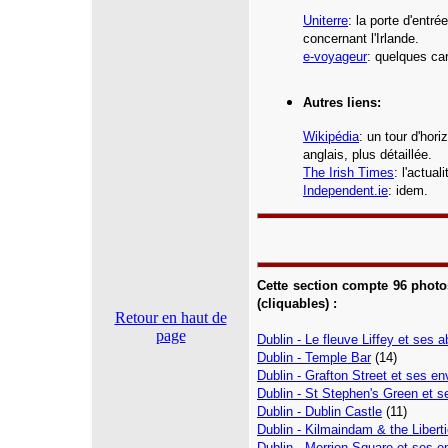
Uniterre
:
la porte d'entr
concernant l'Irlande.
e-voyageur
: quelques ca
Autres liens:
Wikipédia
: un tour d'hor
anglais, plus détaillée.
The Irish Times
: l'actual
Independent.ie
: idem.
Cette section compte 96 photo
(cliquables) :
Retour en haut de
page
Dublin - Le fleuve Liffey et ses 
Dublin - Temple Bar
(14)
Dublin - Grafton Street et ses en
Dublin - St Stephen's Green et s
Dublin - Dublin Castle
(11)
Dublin - Kilmaindam & the Libert
Dublin - Merrion Square et ses e