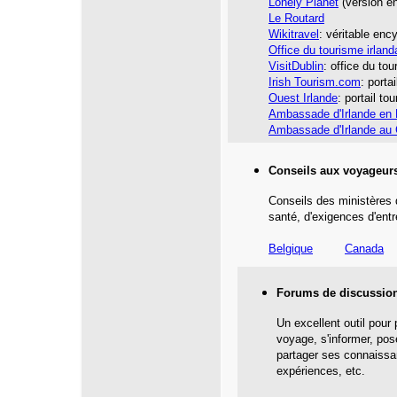
Lonely Planet
(version en
Le Routard
Wikitravel
: véritable en
Office du tourisme irland
VisitDublin
: office du to
Irish Tourism.com
: porta
Ouest Irlande
: portail to
Ambassade d'Irlande en
Ambassade d'Irlande au
Conseils aux voyageur
Conseils des ministères 
santé,
d'exigences d'entr
Belgique
Canada
Forums de discussio
Un excellent outil pour
voyage, s'informer, pos
partager ses connaissa
expériences, etc.