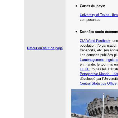
Cartes du pays
:
University of Texas Libra
composantes.
Données socio-économ
CIA
World Factbook
: une
population, l'organisatio
Retour en haut de page
transports, etc.
(en angla
Les données publiées plu
L'aménagement linguisti
en Irlande, le tout mis e
OCDE
: toutes les statis
Perspective Monde -
Irl
développé par l'Universi
Central Statistics Office 