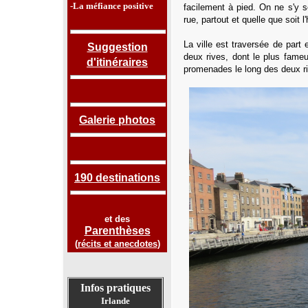
-La méfiance positive
facilement à pied. On ne s'y s
rue, partout et quelle que soit l
La ville est traversée de part 
Suggestion
deux rives, dont le plus fame
d'itinéraires
promenades le long des deux r
Galerie photos
190 destinations
et des
Parenthèses
(
récits et anecdotes
)
Infos pratiques
Irlande