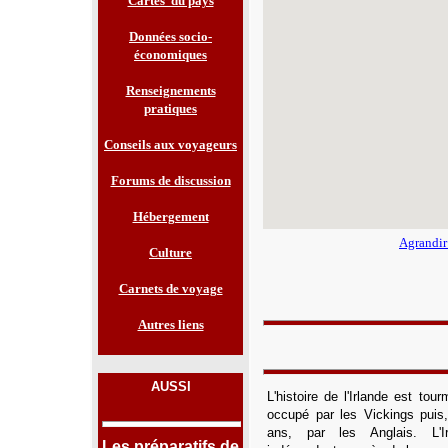
Cartes du pays
Données socio-
économiques
Renseignements
pratiques
Conseils aux voyageurs
Forums de discussion
Hébergement
Agrandir
Culture
Carnets de voyage
Autres liens
AUSSI
L'histoire de l'Irlande est to
occupé par les Vickings puis
ans, par les Anglais. L'I
Les préparatifs de