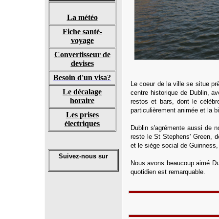
La météo
Fiche santé-
voyage
Convertisseur de
devises
Besoin d'un visa?
Le coeur de la ville se situe p
Le décalage
centre historique de Dublin, a
horaire
restos et bars, dont le célèb
particulièrement animée et la bi
Les prises
électriques
Dublin s'agrémente aussi de n
reste le St Stephens' Green, de
et le siège social de Guinness,
Suivez-nous sur
Nous avons beaucoup aimé Dubl
quotidien est remarquable.