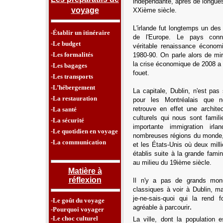
indépendante, après de longues
voyage
XXième siècle.
L'irlande fut longtemps un des
-Établir un itinéraire
de l'Europe. Le pays conn
-Le budget
véritable renaissance écono
-Les formalités
1980-90. On parle alors de mir
la crise économique de 2008 a 
-Les bagages
fouet.
-Les transports
-L’hébergement
La capitale, Dublin, n'est pas
-La restauration
pour les Montréalais que
retrouve en effet une architec
-La santé
culturels qui nous sont familie
-La sécurité
importante immigration irl
-Le quotidien en voyage
nombreuses régions du monde
-La communication
et les États-Unis où deux milli
établis suite à la grande fami
au milieu du 19ième siècle.
Matière à
réflexion
Il n'y a pas de grands mon
classiques à voir à Dublin, ma
je-ne-sais-quoi qui la rend f
-Le goût du voyage
.
agréable à parcourir
-Pourquoi voyager
-Le choc culturel
La ville, dont la population e