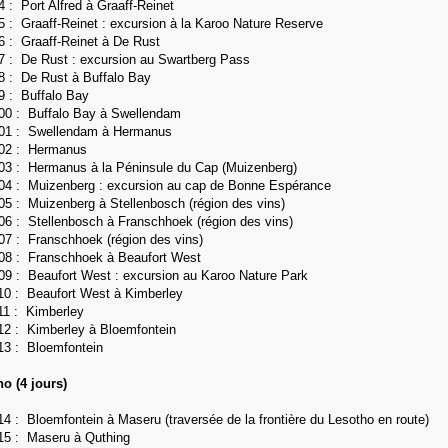
94 :
Port Alfred à Graaff-Reinet
5 : Graaff-Reinet : excursion à la Karoo Nature Reserve
96 :
Graaff-Reinet à De Rust
7 : De Rust : excursion au Swartberg Pass
8 : De Rust à Buffalo Bay
99 :
Buffalo Bay
100 :
Buffalo Bay à Swellendam
01 :
Swellendam à Hermanus
102 : Hermanus
103 :
Hermanus à la Péninsule du Cap (Muizenberg)
04 : Muizenberg : excursion au cap de Bonne Espérance
05 :
Muizenberg à Stellenbosch (région des vins)
106 :
Stellenbosch à Franschhoek (région des vins)
107 :
Franschhoek (région des vins)
108 :
Franschhoek à Beaufort West
09 : Beaufort West : excursion au Karoo Nature Park
10 : Beaufort West à Kimberley
11 : Kimberley
112 :
Kimberley à Bloemfontein
113 :
Bloemfontein
o (4 jours)
14 : Bloemfontein à Maseru (traversée de la frontière du Lesotho en route)
15 : Maseru à Quthing