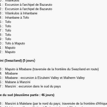
0 :
Vilankulos
1 : Excursion à l'archipel de Bazaruto
2 :
Excursion à l'archipel de Bazaruto
3 : Vilankulos à Inhanbane
4 : Inhanbane à Tofo
5 : Tofo
56 :
Tofo
7 :
Tofo
58 :
Tofo
59 :
Tofo
60 :
Tofo à Maputo
61 :
Maputo
62 :
Maputo
)
ni (Swaziland) (5 jours
3 : Maputo à Mbabane (traversée de la frontière du Swaziland en route)
64: Mbabane
5 : Mbabane : excursion à Elzulwini Valley et Malherm Valley
66 : Mabane à Manzini
7 : Manzini : excursion dans le sud du pays
e du sud (deuxième partie : 46 jours)
8 : Manzini à Malelane (par le nord du pays; traversée de la frontière d'Afriq