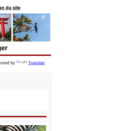
an du site
ger
ered by
Translate