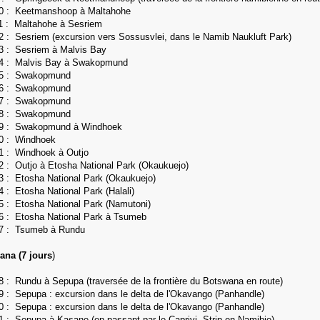
10 :
Keetmanshoop à Maltahohe
1 : Maltahohe à Sesriem
2 : Sesriem (excursion vers Sossusvlei, dans le Namib Naukluft Park)
3 : Sesriem à Malvis Bay
14 : Malvis Bay à Swakopmund
5 :
Swakopmund
16 :
Swakopmund
17 :
Swakopmund
18 :
Swakopmund
19 :
Swakopmund à Windhoek
20 :
Windhoek
21 :
Windhoek à Outjo
2 : Outjo à Etosha National Park (Okaukuejo)
23 :
Etosha National Park (Okaukuejo)
4 :
Etosha National Park (Halali)
5 :
Etosha National Park (Namutoni)
26 :
Etosha National Park à Tsumeb
27 : Tsumeb à Rundu
ana (7 jours
)
8 : Rundu à Sepupa (traversée de la frontière du Botswana en route)
9 : Sepupa : excursion dans le delta de l'Okavango (Panhandle)
0 :
Sepupa : excursion dans le delta de l'Okavango (Panhandle)
1 : Sepupa à Kasane (en passant par le Caprivi Strip en Namibie)