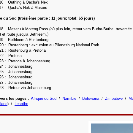
16 :
Quthing à Qacha's Nek
17 :
Qacha's Nek à Maseru
e du Sud (troisième partie : 11 jours; total; 65 jours)
18 : Maseru à Moteng Pass (où plus loin, retour vers Butha-Buthe, traversée de
)
 et route jusqu'à Bethleem.
19 : Bethleem à Rustenberg
120 :
Rustenberg : excursion au Pilanesburg National Park
121 :
Rustenburg à Pretoria
122 :
Pretoria
23 :
Pretoria à Johannesburg
124 : Johannesburg
125 : Johannesburg
126 : Johannesburg
127 : Johannesburg
28 : Retour via Johannesburg
vers les pages :
Afrique du Sud
/
Namibie
/
Botswana
/
Zimbabwe
/
Mo
land
) /
Lesotho