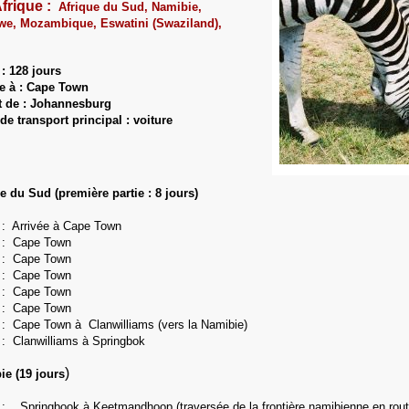
Afrique :
Afrique du Sud, Namibie,
e, Mozambique, Eswatini (Swaziland),
: 128 jours
ée à : Cape Town
t de : Johannesburg
e transport principal : voiture
e du Sud (première partie : 8 jours)
 : Arrivée à Cape Town
2 : Cape Town
3 : Cape Town
4 :
Cape Town
5 :
Cape Town
6 :
Cape Town
 : Cape Town à Clanwilliams (vers la Namibie)
8 :
Clanwilliams à Springbok
)
ie (19 jours
 : Springbook à Keetmandhoop (traversée de la frontière namibienne en rout