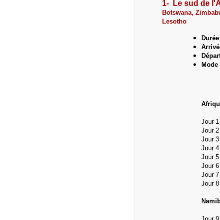
1- Le sud de l'
Botswana, Zimbabw
Lesotho
Durée 
Arriv
Dépar
Mode d
Afriqu
J
our 1
Jour 
Jour 
Jour 
Jour 
Jour 
Jour 7
Jour 
Namib
Jour 9