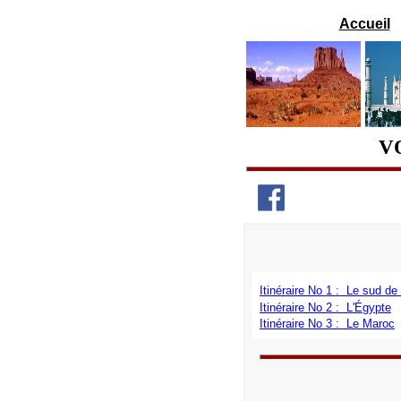
Accueil
V
Itinéraire No 1 : Le sud de 
Itinéraire No 2 : L'Égypte
Itinéraire No 3 : Le Maroc