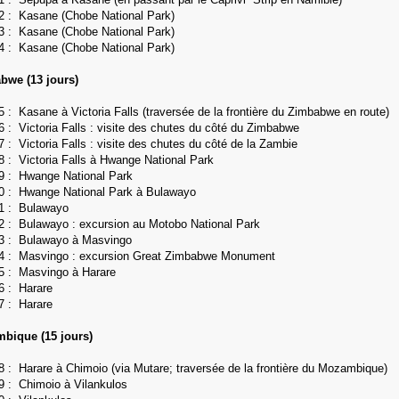
2 : Kasane (Chobe National Park)
3 :
Kasane (Chobe National Park)
4 :
Kasane (Chobe National Park)
bwe (13 jours)
5 : Kasane à Victoria Falls
(traversée de la frontière du Zimbabwe en route)
6 : Victoria Falls : visite des chutes du côté du Zimbabwe
37 :
Victoria Falls : visite des chutes du côté de la Zambie
38 :
Victoria Falls à Hwange National Park
39 :
Hwange National Park
40 :
Hwange National Park à Bulawayo
41 :
Bulawayo
2 :
Bulawayo : excursion au Motobo National Park
43 : Bulawayo à Masvingo
44 : Masvingo : excursion Great Zimbabwe Monument
5 : Masvingo à Harare
6 : Harare
7 : Harare
bique (15 jours)
8 : Harare à Chimoio (via Mutare; traversée de la frontière du Mozambique)
9 : Chimoio à Vilankulos