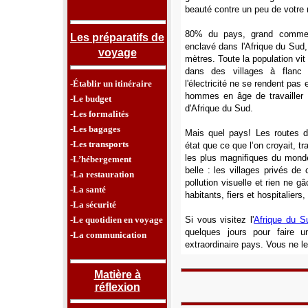
beauté contre un peu de votre r
80% du pays, grand comme l
Les préparatifs de
enclavé dans l'Afrique du Sud
voyage
mètres. Toute la population vit
dans des villages à flanc
-Établir un itinéraire
l'électricité ne se rendent pas
hommes en âge de travailler 
-Le budget
d'Afrique du Sud.
-Les formalités
-Les bagages
Mais quel pays! Les routes d
-Les transports
état que ce que l’on croyait, 
les plus magnifiques du monde
-L’hébergement
belle : les villages privés de
-La restauration
pollution visuelle et rien ne g
-La santé
habitants, fiers et hospitaliers,
-La sécurité
-Le quotidien en voyage
Si vous visitez l'
Afrique du S
quelques jours pour faire 
-La communication
extraordinaire pays. Vous ne le
Matière à
réflexion