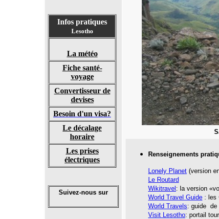
Infos pratiques
Lesotho
La météo
Fiche santé-
voyage
Convertisseur de
devises
Besoin d'un visa?
Le décalage
S
horaire
Les prises
Renseignements pratiq
électriques
Lonely Planet
(version en
Le Routard
Wikitravel
: la version «v
Suivez-nous sur
World Travel Guide
: les
World Travels
: guide de
Visit Lesotho
: portail tou