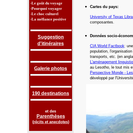
-Le goût du voyage
Cartes du pays
:
-Pourquoi voyager
-Le choc culturel
University of Texas Libra
-La méfiance positive
composantes.
Données socio-économ
Suggestion
d'itinéraires
CIA World Factbook
: une
population, l'organisatio
transports, etc.
(en angla
L'aménagement linguisti
au Lesotho,
le tout mis e
Galerie photos
Perspective Monde - Les
développé par l'Universi
190 destinations
et des
Parenthèses
(
récits et anecdotes
)