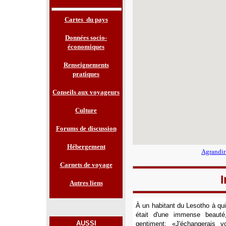
Cartes du pays
Données socio-
économiques
Renseignements
pratiques
Conseils aux voyageurs
Culture
Forums de discussion
Hébergement
Agrandir
Carnets de voyage
Autres liens
À un habitant du Lesotho à qu
était d'une immense beauté,
AUSSI
gentiment: «J'échangerais v