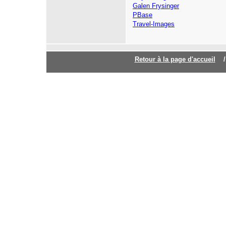
Galen Frysinger
PBase
Travel-Images
Retour à la page d'accuei
l