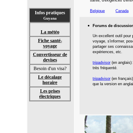
santé,
d'exigences d'entr
Belgique
Canada
Infos pratiques
Guyana
Forums de discussio
La météo
Un excellent outil pour
Fiche santé-
voyage, s'informer, pos
voyage
partager ses connaissa
expériences, etc.
Convertisseur de
devises
tripadvisor
(en anglais):
très fréquenté.
Besoin d'un visa?
Le décalage
tripadvisor
(en français
horaire
que la version en angla
Les prises
électriques