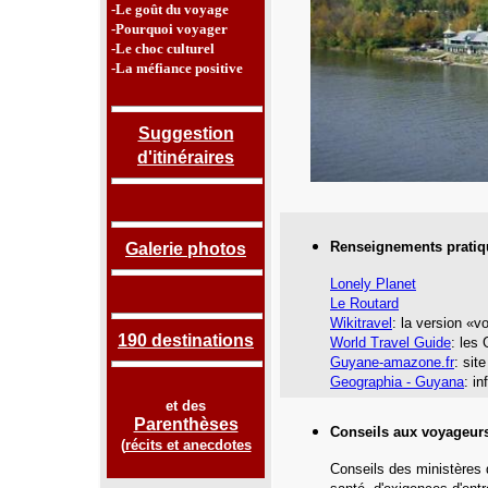
-Le goût du voyage
-Pourquoi voyager
-Le choc culturel
-La méfiance positive
Suggestion
d'itinéraires
Renseignements pratiq
Galerie photos
Lonely Planet
Le Routard
Wikitravel
: la version «
190 destinations
World Travel Guide
: les
Guyane-amazone.fr
:
site
Geographia - Guyana
: i
et des
Parenthèses
Conseils aux voyageur
(
récits et anecdotes
Conseils des ministères 