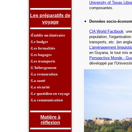
University of Texas Libra
composantes.
Les préparatifs de
Données socio-économ
voyage
CIA World Factbook
: une
-Établir un itinéraire
population, l'organisatio
-Le budget
transports, etc.
(en angla
L'aménagement linguisti
-Les formalités
en Guyana,
le tout mis e
-Les bagages
Perspective Monde - Gu
-Les transports
développé par l'Universi
-L’hébergement
-La restauration
-La santé
-La sécurité
-Le quotidien en voyage
-La communication
Matière à
réflexion