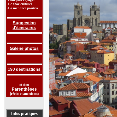
-Le choc culturel
-La méfiance positive
Suggestion
d'itinéraires
Galerie photos
190 destinations
et des
Parenthèses
(
récits et anecdotes
)
Infos pratiques