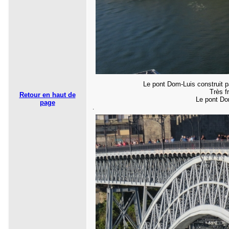
Le pont Dom-Luis construit pa
Très f
Retour en haut de
Le pont Dom
page
.