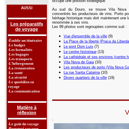
occupe une position stratégique.
AUSSI
Au sud du Douro, se trouve Vila Nova 
concentrés les producteurs de vins. Porto p
héritage historique mais doit maintenant une l
renommée à ses vins.
Les préparatifs
Les 99 photos sont regroupées comme suit :
de voyage
Vue d'ensemble de la ville
(9)
-Établir un itinéraire
La Place de la liberté (Praça da Liberd
-Le budget
Le pont Dom
Luís
(7)
-Les formalités
Le centre historique
(13)
-Les bagages
La cathédrale et ses environs (centre h
-Les transports
Vila Nova de Gaia
(10)
-L’hébergement
Les producteurs de porto
(Vila Nova Ga
-La restauration
La rue Santa Catarina
(10)
-La santé
-La sécurité
Divers quartiers de la ville
(19)
-Le quotidien en
voyage
-La communication
Matière à
V
réflexion
.
-Le goût du voyage
-Pourquoi voyager