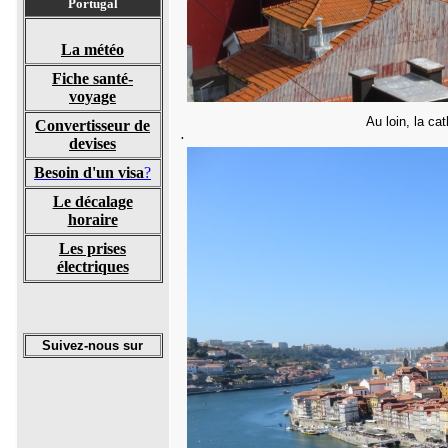
Portugal
La météo
Fiche santé-
voyage
Au loin, la ca
Convertisseur de
.
devises
B
esoin d'un visa
?
Le décalage
horaire
Les prises
électriques
Suivez-nous sur