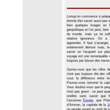
Lorsqu’on commence à prépar
étonné d'en savoir aussi peu s
bien quelques images en t
géopolitique et l’on peut, bien 
du monde, mais ça ne suffi
relative ignorance. On a
apprendre. Il faut s’arranger
entièrement démuni mais, le
savoir on l'acquiert sur pla
voyage est une remarquable éc
toujours par laisser des traces
Saviez-vous que les villes d
n'ont pas toujours été des vi
vous la différence entre l
Pouvez-vous nommer la capit
Vous doutiez-vous que le peup
n'est pas grave : on peut qu
oreilles sans savoir que 
l’ancienne
Égypte
; que Phil
d’Amman, la capitale de la
J
un peuple vivant au nord de 