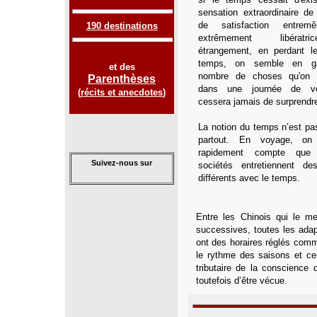
sensation extraordinaire de 
de satisfaction entrem
190 destinations
extrêmement libérat
étrangement, en perdant l
temps, on semble en ga
et des
nombre de choses qu'on p
Parenthèses
dans une journée de v
(
récits et anecdotes
)
cessera jamais de surprendr
La notion du temps n’est p
partout. En voyage, on
rapidement compte que 
Suivez-nous sur
sociétés entretiennent de
différents avec le temps.
Entre les Chinois qui le me
successives, toutes les adap
ont des horaires réglés comme
le rythme des saisons et ce
tributaire de la conscience
toutefois d’être vécue.