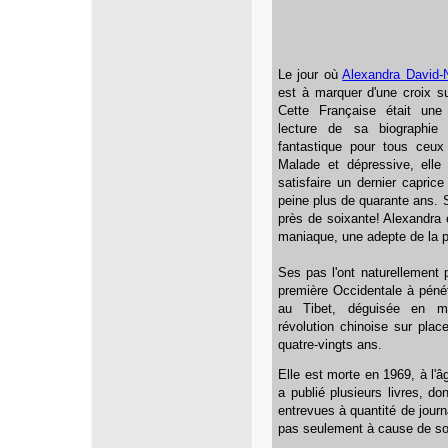
Le jour où
Alexandra David-
est à marquer d'une croix s
Cette Française était un
lecture de sa biographie 
fantastique pour tous ceux
Malade et dépressive, elle
satisfaire un dernier capric
peine plus de quarante ans. 
près de soixante! Alexandra
maniaque, une adepte de la p
Ses pas l'ont naturellement p
première Occidentale à pénét
au Tibet, déguisée en m
révolution chinoise sur place
quatre-vingts ans.
Elle est morte en 1969, à l'
a publié plusieurs livres, d
entrevues à quantité de journ
pas seulement à cause de son