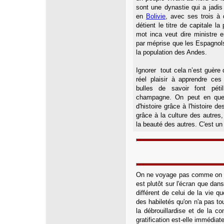
sont une dynastie qui a jadis 
en
Bolivie
, avec ses trois à q
détient le titre de capitale l
mot inca veut dire ministre 
par méprise que les Espagnols 
la population des Andes.
Ignorer tout cela n’est guère 
réel plaisir à apprendre ces
bulles de savoir font pét
champagne. On peut en quelq
d'histoire grâce à l'histoire d
grâce à la culture des autres
la beauté des autres. C'est u
On ne voyage pas comme on va
est plutôt sur l'écran que dan
différent de celui de la vie quo
des habiletés qu'on n'a pas touj
la débrouillardise et de la c
gratification est-elle immédia