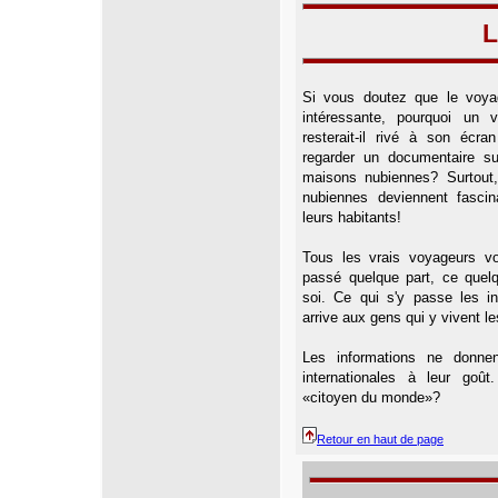
L
Si vous doutez que le voyag
intéressante, pourquoi un 
resterait-il rivé à son écr
regarder un documentaire su
maisons nubiennes? Surtout
nubiennes deviennent fasci
leurs habitants!
Tous les vrais voyageurs vo
passé quelque part, ce quel
soi. Ce qui s'y passe les i
arrive aux gens qui y vivent l
Les informations ne donnen
internationales à leur goût
«citoyen du monde»?
Retour en haut de page