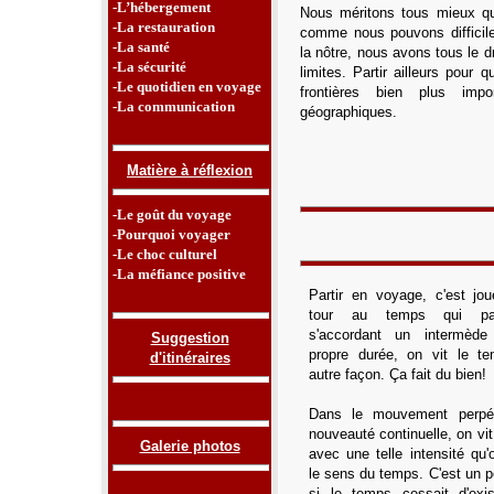
-L’hébergement
Nous méritons tous mieux qu
-La restauration
comme nous pouvons difficile
-La santé
la nôtre, nous avons tous le d
-La sécurité
limites. Partir ailleurs pour 
-Le quotidien en voyage
frontières bien plus impo
-La communication
géographiques.
Matière à réflexion
-Le goût du voyage
-Pourquoi voyager
-Le choc culturel
-La méfiance positive
Partir en voyage, c'est jo
tour au temps qui p
s'accordant un intermèd
Suggestion
propre durée, on vit le t
d'itinéraires
autre façon. Ça fait du bien!
Dans le mouvement perpét
nouveauté continuelle, on vit
Galerie photos
avec une telle intensité qu'
le sens du temps. C'est un
si le temps cessait d'exis