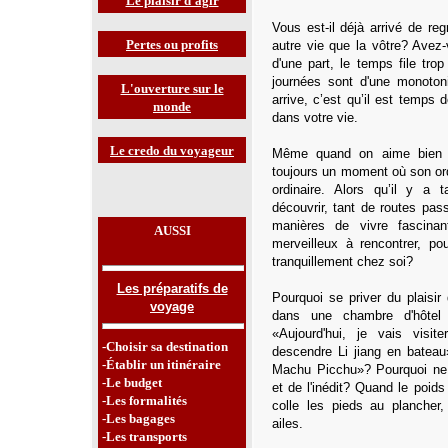
Le plaisir d'agir
Vous est-il déjà arrivé de reg
Pertes ou profits
autre vie que la vôtre? Avez-
d'une part, le temps file trop
journées sont d'une monoton
L'ouverture sur le
arrive, c’est qu’il est temps
monde
dans votre vie.
Le credo du voyageur
Même quand on aime bien la
toujours un moment où son ordi
ordinaire. Alors qu’il y a t
découvrir, tant de routes pass
manières de vivre fascina
AUSSI
merveilleux à rencontrer, pou
tranquillement chez soi?
Les préparatifs de
Pourquoi se priver du plaisir
voyage
dans une chambre d'hôtel
«Aujourd'hui, je vais visi
-Choisir sa destination
descendre Li jiang en bateau
-Établir un itinéraire
Machu Picchu»? Pourquoi ne pa
-Le budget
et de l'inédit? Quand le poids
-Les formalités
colle les pieds au planche
-Les bagages
ailes.
-Les transports