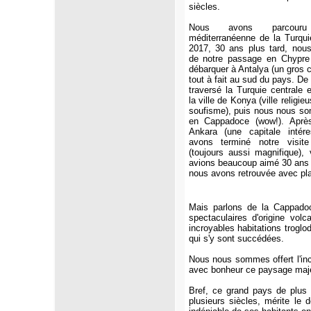
siècles.
Nous avons parcour
méditerranéenne de la Turqu
2017, 30 ans plus tard, nous
de notre passage en Chypre
débarquer à Antalya (un gros 
tout à fait au sud du pays. De
traversé la Turquie centrale 
la ville de Konya (ville religi
soufisme), puis nous nous s
en Cappadoce (wow!). Aprè
Ankara (une capitale intére
avons terminé notre visite
(toujours aussi magnifique), 
avions beaucoup aimé 30 ans p
nous avons retrouvée avec plai
Mais parlons de la Cappado
spectaculaires d'origine vo
incroyables habitations troglod
qui s'y sont succédées.
Nous nous sommes offert l'inc
avec bonheur ce paysage majest
Bref, ce grand pays de plus d
plusieurs siècles, mérite le 