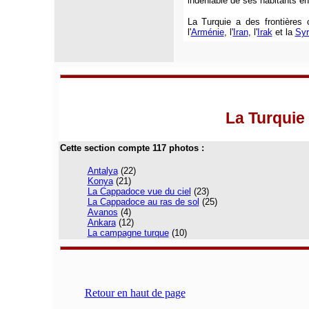
indéniable de ses habitants en 
La Turquie a des frontièr
l'
Arménie
, l'
Iran
, l'
Irak
et la
Syr
La Turquie
Cette section compte 117 photos :
Antalya
(22)
Konya
(21)
La Cappadoce vue du ciel
(23)
La Cappadoce au ras de sol
(25)
Avanos
(4)
Ankara
(12)
La campagne turque
(10)
Retour en haut de page