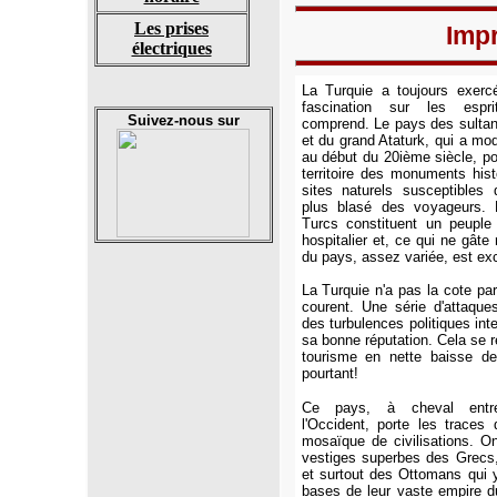
Les prises
Impr
électriques
La Turquie a toujours exerc
fascination sur les espr
Suivez-nous sur
comprend. Le pays des sulta
et du grand Ataturk, qui a mo
au début du 20ième siècle, p
territoire des monuments hist
sites naturels susceptibles
plus blasé des voyageurs. 
Turcs constituent un peuple
hospitalier et, ce qui ne gâte 
du pays, assez variée, est exc
La Turquie n'a pas la cote pa
courent. Une série d'attaques
des turbulences politiques int
sa bonne réputation. Cela se r
tourisme en nette baisse de
pourtant!
Ce pays, à cheval entre
l'Occident, porte les traces 
mosaïque de civilisations. O
vestiges superbes des Grecs
et surtout des Ottomans qui y
bases de leur vaste empire du