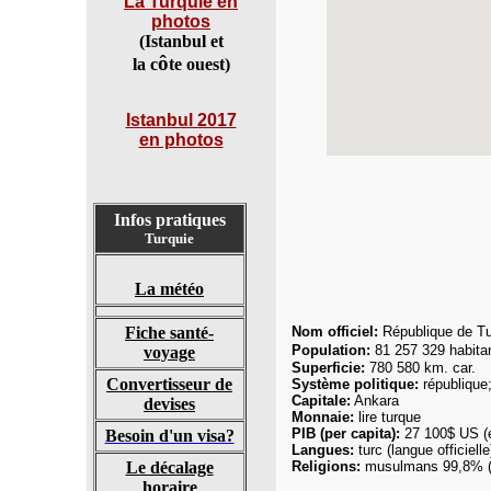
La Turquie
en
photos
(Istanbul et
ô
la c
te ouest)
Istanbul 2017
en photos
Infos pratiques
Turquie
La météo
Fiche santé-
Nom officiel:
République de Tu
Population:
8
1 257 329
habita
voyage
Superficie:
780 580 km. car.
Convertisseur de
Système politique:
république;
Capitale:
Ankara
devises
Monnaie:
lire turque
PIB (per capita):
27 100$ US (e
Besoin d'un visa?
Langue
s:
turc (langue officiell
Le décalage
Religions:
musulmans 99,8% (ma
horaire