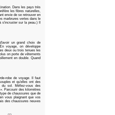
nation. Dans les pays très
fère les fibres naturelles,
nt envie de se retrouver en
des marbrures vertes dans le
'incruster sur la peau.) Il
 d'avoir un grand choix de
 En voyage, on développe
les deux ou trois tenues les
 plus on porte de vêtements
habillement en double. Quand
de-robe de voyage. Il faut
souples et qu'elles ont des
 du sol. Méfiez-vous des
. Parcourir des kilomètres
 type de chaussures que de
 en vous plaignant que vos
amais des chaussures neuves