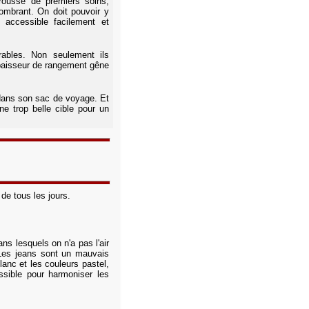
trousse de premiers soins,
ncombrant. On doit pouvoir y
 accessible facilement et
ables. Non seulement ils
 épaisseur de rangement gêne
 dans son sac de voyage. Et
ne trop belle cible pour un
de tous les jours.
ns lesquels on n'a pas l'air
. Les jeans sont un mauvais
lanc et les couleurs pastel,
ssible pour harmoniser les