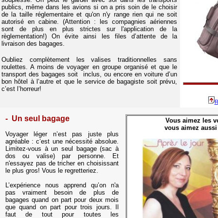
publics, même dans les avions si on a pris soin de le choisir
de la taille réglementaire et qu'on n'y range rien qui ne soit
autorisé en cabine. (Attention : les compagnies aériennes
sont de plus en plus strictes sur l'application de la
règlementation!) On évite ainsi les files d’attente de la
livraison des bagages.
Oubliez complètement les valises traditionnelles sans
roulettes. A moins de voyager en groupe organisé et que le
transport des bagages soit inclus, ou encore en voiture d’un
bon hôtel à l’autre et que le service de bagagiste soit prévu,
c’est l’horreur!
R
- Un seul bagage
Vous aimez les vo
vous aimez aussi
Voyager léger n’est pas juste plus
agréable : c’est une nécessité absolue.
Limitez-vous à un seul bagage (sac à
dos ou valise) par personne. Et
n'essayez pas de tricher en choisissant
le plus gros! Vous le regretteriez.
L’expérience nous apprend qu’on n'a
pas vraiment besoin de plus de
bagages quand on part pour deux mois
que quand on part pour trois jours. Il
faut de tout pour toutes les