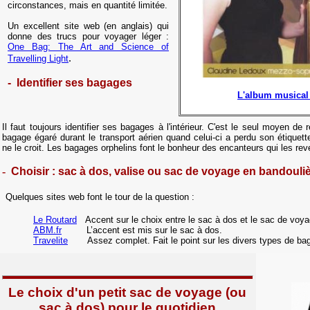
circonstances, mais en quantité limitée.
Un excellent site web (en anglais) qui
donne des trucs pour voyager léger :
One Bag: The Art and Science of
.
Travelling Light
- Identifier ses bagages
L'album musical 
Il faut toujours identifier ses bagages à l'intérieur.
C'est le seul moyen de re
bagage égaré durant le transport aérien quand celui-ci a perdu son étiquette
ne le croit
. Les bagages orphelins font le bonheur des encanteurs qui les reve
-
Choisir : sac à dos, valise ou sac de voyage en bandouli
Quelques sites web font le tour de la question :
Le Routard
Accent sur le choix entre le sac à dos et le sac de voy
ABM.fr
L’accent est mis sur le sac à dos.
Travelite
Assez complet. Fait le point sur les divers types de bag
Le choix d'un petit sac de voyage (ou
sac à dos) pour le quotidien