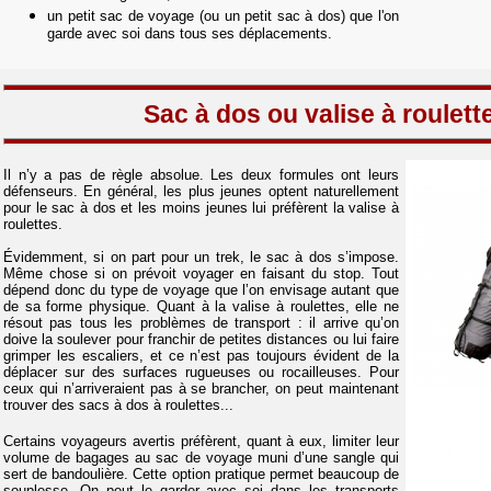
un petit sac de voyage (ou un petit sac à dos) que l'on
garde avec soi dans tous ses déplacements.
Sac à dos
ou valise à roulett
Il n’y a pas de règle absolue. Les deux formules ont leurs
défenseurs. En général, les plus jeunes optent naturellement
pour le sac à dos et les moins jeunes lui préfèrent la valise à
roulettes.
Évidemment, si on part pour un trek, le sac à dos s’impose.
Même chose si on prévoit voyager en faisant du stop. Tout
dépend donc du type de voyage que l’on envisage autant que
de sa forme physique. Quant à la valise à roulettes, elle ne
résout pas tous les problèmes de transport : il arrive qu’on
doive la soulever pour franchir de petites distances ou lui faire
grimper les escaliers, et ce n’est pas toujours évident de la
déplacer sur des surfaces rugueuses ou rocailleuses. Pour
ceux qui n’arriveraient pas à se brancher, on peut maintenant
trouver des sacs à dos à roulettes...
Certains voyageurs avertis préfèrent, quant à eux, limiter leur
volume de bagages au sac de voyage muni d’une sangle qui
sert de bandoulière. Cette option pratique permet beaucoup de
souplesse. On peut le garder avec soi dans les transports