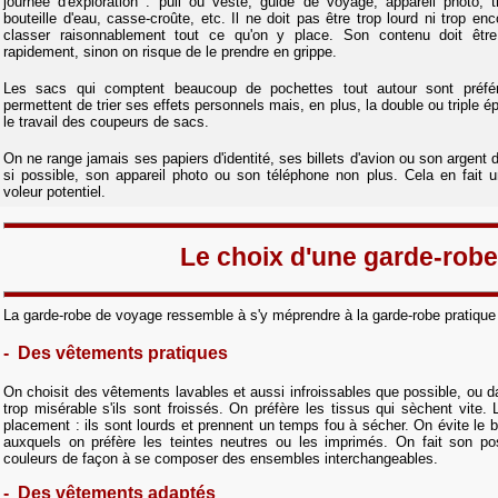
journée d'exploration : pull ou veste, guide de voyage, appareil photo, 
bouteille d'eau, casse-croûte, etc. Il ne doit pas être trop lourd ni trop e
classer raisonnablement tout ce qu'on y place. Son contenu doit être
rapidement, sinon on risque de le prendre en grippe.
Les sacs qui comptent beaucoup de pochettes tout autour sont préfér
permettent de trier ses effets personnels mais, en plus, la double ou triple
le travail des coupeurs de sacs.
On ne range jamais ses papiers d'identité, ses billets d'avion ou son argent
si possible, son appareil photo ou son téléphone non plus. Cela en fait u
voleur potentiel.
Le choix d'une garde-robe
La garde-robe de voyage ressemble à s'y méprendre à la garde-robe pratique 
- Des vêtements pratiques
On choisit des vêtements lavables et aussi infroissables que possible, ou da
trop misérable s'ils sont froissés. On préfère les tissus qui sèchent vite
placement : ils sont lourds et prennent un temps fou à sécher. On évite le b
auxquels on préfère les teintes neutres ou les imprimés. On fait son po
couleurs de façon à se composer des ensembles interchangeables.
- D
es vêtements adaptés