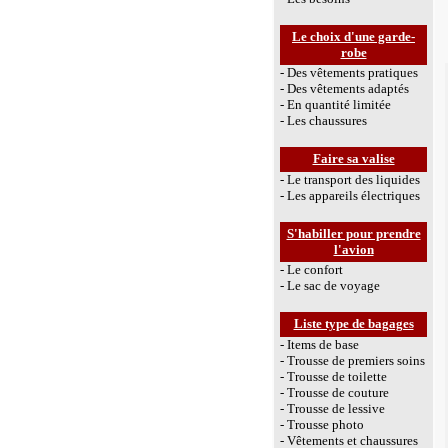
Le choix d'une garde-
robe
- Des vêtements pratiques
- Des vêtements adaptés
- En quantité limitée
- Les chaussures
Faire sa valise
- Le transport des liquides
- Les appareils électriques
S'habiller pour prendre
l'avion
- Le confort
- Le sac de voyage
Liste type de bagages
- Items de base
- Trousse de premiers soins
- Trousse de toilette
- Trousse de couture
- Trousse de lessive
- Trousse photo
- Vêtements et chaussures