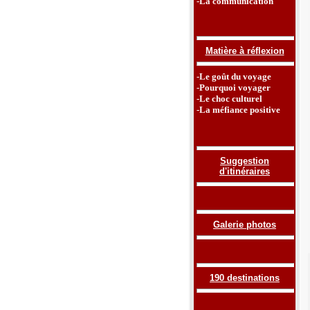
-La communication
Matière à réflexion
-Le goût du voyage
-Pourquoi voyager
-Le choc culturel
-La méfiance positive
Suggestion
d'itinéraires
Galerie photos
190 destinations