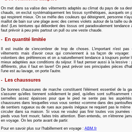
On met dans sa valise des vêtements adaptés au climat du pays de sa desti
chauds, on exclut systématiquement les tissus synthétiques, auxquels on pré
qui respirent mieux. On se méfie des couleurs qui déteignent, personne n'aya
maillot de bain sur une plage avec des cernes violets autour de la taille ou 
dos! (Les teintures qui débordent des tissus ont paradoxalement tendance à s
faut prévoir à peu près partout un pull ou une veste chaude.
- En quantité limitée
Il est inutile de s'encombrer de trop de choses. L'important n'est pas
vêtements mais d'avoir ceux qui conviennent à sa façon de voyager.
volontiers des préférences et on a naturellement tendance à toujours porter 
mieux adaptées aux conditions du séjour. Il faut penser aussi à la lessive :
différents, plus il faut en laver! On peut prévoir ses principales pièces d'
l'une est au lavage, on porte l'autre.
- Les chaussures
De bonnes chaussures de marche constituent l'élément essentiel de la gar
s'assurer qu'elles tiennent solidement le pied, qu'elles sont suffisamment 
semelles assez épaisses pour que le pied ne sente pas les aspérités
chaussures dans lesquelles vous vous sentez «comme dans des pantoufles»
de sentiers rugueux ou de rues aux pavés inégaux ne requiert pas le même
circuler dans sa maison. Si vous ne voulez pas finir toutes vos journées
pieds vous font mourir, faites très attention. Bien entendu, on n'étrenne j
en voyage. On les porte avant de partir.
Pour en savoir plus sur l'habillement en voyage :
ABM.fr