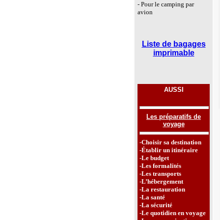
- Pour le camping par
avion
Liste de bagages
imprimable
AUSSI
Les préparatifs de
voyage
-Choisir sa destination
-Établir un itinéraire
-Le budget
-Les formalités
-Les transports
-L’hébergement
-La restauration
-La santé
-La sécurité
-Le quotidien en voyage