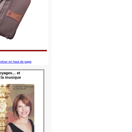
etour en haut de page
yages... et
 la musique