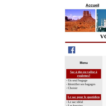
Accueil
V
Menu
Sac à dos ou valise à
roulettes?
- Un seul bagage
- Identifier ses bagages
- Choisir
Le sac pour le quotidien
- Le sac idéal
- Les besoins