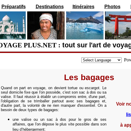
Préparatifs
Destinations
Itinéraires
Photos
OYAGE PLUS.NET :
tout sur l'art de voya
Pow
Les bagages
Quand on part en voyage, on devient tortue ou escargot. Le
seul domicile fixe que l'on possède, c'est son sac à dos ou sa
valise. Il faut réussir à établir un compromis entre, d'une part,
l'obligation de se trimballer partout avec ses bagages et,
Voir n
d'autre part, la volonté de ne rien manquer d'essentiel. On a
besoin de deux types de bagages:
li
une valise ou un sac à dos pour le gros de ses
affaires, que l'on dépose le plus vite possible dans son
à ap
lieu d’hébergement;