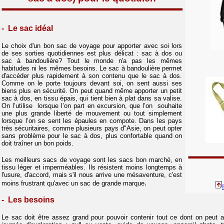
- Le sac idéal
Le choix d'un bon sac de voyage pour apporter avec soi lors
de ses sorties quotidiennes est plus délicat : sac à dos ou
sac à bandoulière? Tout le monde n'a pas les mêmes
habitudes ni les mêmes besoins. Le sac à bandoulière permet
d'accéder plus rapidement à son contenu que le sac à dos.
Comme on le porte toujours devant soi, on sent aussi ses
biens plus en sécurité. On peut quand même apporter un petit
sac à dos, en tissu épais, qui tient bien à plat dans sa valise.
On l’utilise lorsque l’on part en excursion, que l’on souhaite
une plus grande liberté de mouvement ou tout simplement
lorsque l’on se sent les épaules en compote. Dans les pays
très sécuritaires, comme plusieurs pays d"Asie, on peut opter
sans problème pour le sac à dos, plus confortable quand on
doit traîner un bon poids.
Les meilleurs sacs de voyage sont les sacs
bon marché,
en
tissu léger
et
imperméables. Ils résistent moins longtemps à
l'usure, d'accord, mais s'il nous arrive une mésaventure, c'est
.
moins frustrant qu'avec un sac de grande marque
- Les besoins
Le sac doit être assez grand pour pouvoir contenir tout ce dont on peut a