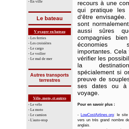
- En ville
recours à une co
qui pratique les
d’être envisagée.
Le bateau
sont normalement 
aussi sûres qu
V oyager en bateau
compagnies bien 
- Les ferries
- Les croisières
économies s
- Le cargo
importantes. Cela
- Le voilier
vérifier les possibi
- Le mal de mer
la destinatio
spécialement si on
Autres transports
preuve de souples
terrestres
ses dates ou à
voyage.
Vélo, moto, et autres
- Le vélo
Pour en savoir plus :
- La moto
- Le camion
-
LowCostAirlines.org
: le sit
- L'auto-stop
vers un très grand nombre d
anglais.