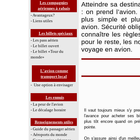
Les compagnies
Atteindre sa desti
aériennes à rabai
s
: on prend l’avion.
- Avantageux?
plus simple et pl
- Liens utiles
avion. Sécurité obl
connaître les règle
Les billets spéciaux
- Les pass aérien
pour le reste, les 
- Le billet ouvert
voyage en avion.
- Le billet «Tour du
monde»
L'avion comme
transport local
- Une option à envisager
Les ennuis
- La peur de l'avion
- Le décalage horaire
Il vaut toujours mieux s'y p
l'avance pour acheter ses bil
plus tôt encore quand on pré
Renseignements utiles
pointe.
- Guide du passager
aérien
-
Aéroports du monde
On s'assure ainsi d'un meille