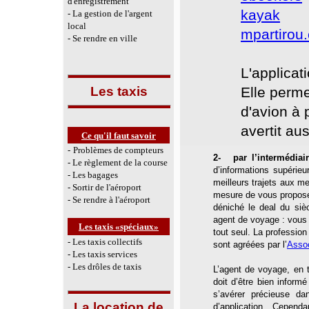
d'enregistrement
kayak
- La gestion de l'argent
local
m
partirou
- Se rendre en ville
L'applicat
Les taxis
Elle perme
d'avion à 
avertit au
Ce qu'il faut savoir
-
Problèmes de compteurs
2- par l’intermédiai
- Le règlement de la course
d’informations supérie
- Les bagages
meilleurs trajets aux me
- Sortir de l'aéroport
mesure de vous propose
- Se rendre à l'aéroport
déniché le deal du sièc
agent de voyage : vous
Les taxis «spéciaux»
tout seul. La professio
-
Les taxis collectifs
sont agréées par l’
Assoc
- Les taxis services
- Les drôles de taxis
L’agent de voyage, en ta
doit d’être bien inform
s’avérer précieuse da
La location de
d’application. Cepen