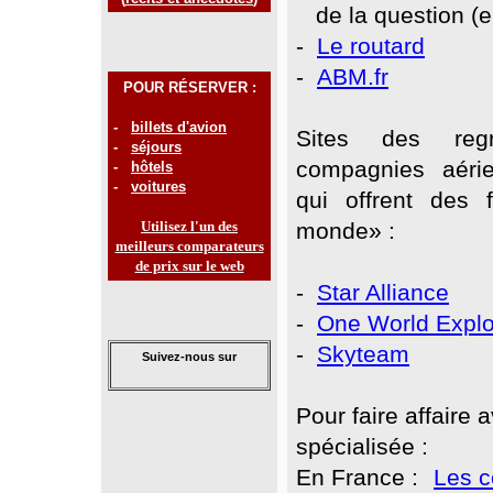
de la question (en
-
Le routard
-
ABM.fr
POUR RÉSERVER :
-
billets d'avion
Sites des reg
-
séjours
compagnies aérie
-
hôtels
-
voitures
qui offrent des f
Utilisez l'un des
monde» :
meilleurs comparateurs
de prix sur le web
-
Star Alliance
-
One World Explo
-
Skyteam
Suivez-nous sur
Pour faire affaire
spécialisée :
En France :
Les c