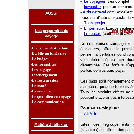
-
Le voyageur
: très complet.
-
lowcost.fr
: pour un comparat
-
Attitudetravel
.com
:
excellent 
AUSSI
trucs sur d'autres aspects du 
-
Thebigprojet
-
L’internaute
: Europe seuleme
Les pass
Les préparatifs de
-
Le routard
(pour une analys
voyage
De nombreuses compagnies aé
-Choisir sa destination
à d’autres, offrent la possib
-Établir un itinéraire
permet, à certaines condition
-Le budget
vols déterminé ou non dur
-Les formalités
déterminée. Ces forfaits s’ap
-Les bagages
parfois de plusieurs pays.
-L’hébergement
-La restauration
Ces pass sont normalement off
-La santé
s’achètent presque toujours à l
-La sécurité
Tous les produits offerts ne 
-Le quotidien en voyage
peuvent s’avérer très intéressa
-La communication
Pour en savoir plus :
-
ABM.fr
Sites des regroupements 
Matière à réflexion
(alliances) qui offrent des pass