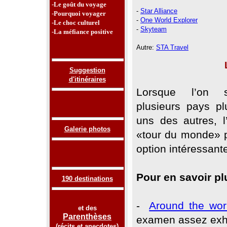
-Le goût du voyage
-
Star Alliance
-Pourquoi voyager
-
One World Explorer
-Le choc culturel
-
Skyteam
-La méfiance positive
Autre:
STA Travel
Suggestion
d'itinéraires
Lorsque l’on so
plusieurs pays pl
uns des autres, l’
Galerie photos
«tour du monde» p
option intéressant
Pour en savoir pl
190 destinations
-
Around the wor
et des
Parenthèses
examen assez exh
(
récits et anecdotes
)