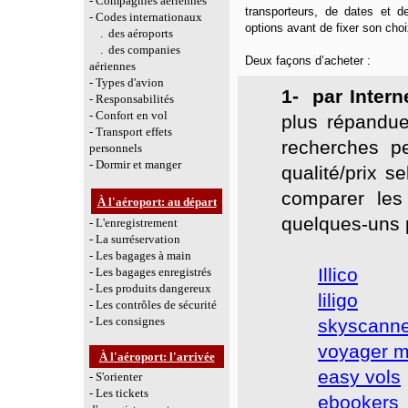
- Compagnies aériennes
transporteurs, de dates et d
- Codes internationaux
options avant de fixer son choi
. des aéroports
. des companies
Deux façons d’acheter :
aériennes
- Types d'avion
1- par Intern
- Responsabilités
- Confort en vol
plus répandue
- Transport effets
recherches pe
personnels
- Dormir et manger
qualité/prix s
comparer les 
À l'aéroport: au départ
quelques-uns p
- L'enregistrement
- La surréservation
- Les bagages à main
Illico
- Les bagages enregistrés
- Les produits dangereux
liligo
- Les contrôles de sécurité
- Les consignes
skyscanne
voyager m
À l'aéroport: l'arrivée
easy vols
-
S'orienter
- Les tickets
ebookers