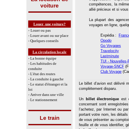
compétences, la même 
voiture
allié précieux et si vou
La plupart des agence
Louer une voiture?
voyages en ligne, quelq
-
Louer ou pas
Expédia :
Franc
- Louer avant ou sur place
Opodo
- Quelques conseils
Go Voyages
Travelocity
La circulation locale
Lastminute
- La bonne équipe
TUI - Nouvelles-
- Les habitudes de
Voyage-SNCF
(F
conduite
Club Voyage
(Ca
- L'état des routes
- La conduite à gauche
Le billet d’avion est délivré
m
- Le statut d'étranger et la
complètement disparu.
loi
-
Arriver dans une ville
Un
billet électronique
est e
- Le stationnement
concernant sont enregistrée
l’achetez, par Internet ou pa
portant votre nom, les détails 
Le train
de vous présenter au comptoir
feuille et de vous identifier