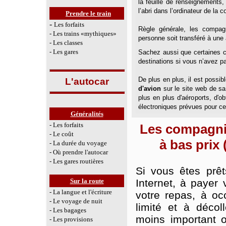
la feuille de renseignements, 
l’abri dans l’ordinateur de la 
Prendre le train
-
Les forfaits
Règle générale, les compag
- Les trains «mythiques»
personne soit transféré à une 
- Les classes
- Les gares
Sachez aussi que certaines c
destinations si vous n’avez pa
De plus en plus, il est possib
L'autocar
d'avion
sur le site web de sa
plus en plus d'aéroports, d'
électroniques prévues pour cela
Généralités
- Les forfaits
Les compagni
- Le coût
à bas prix 
- La durée du voyage
- Où prendre l'autocar
- Les gares routières
Si vous êtes prêt
Sur la route
Internet, à payer 
- La langue et l'écriture
votre repas, à o
- Le voyage de nuit
limité et à décol
- Les bagages
moins important ou
- Les provisions