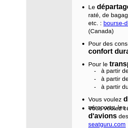
départag
Le
raté, de bagag
etc. :
bourse-d
(Canada)
Pour des conse
confort dur
trans
Pour le
- à partir de l
- à partir de l
- à partir du
d
Vous voulez
aéroports, les 
Vous voulez c
d'avions
des
seatguru.com