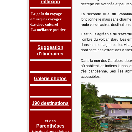
réflexion
décrépitude avancée et peu r
-Le goût du voyage
La seconde ville du Panama,
-Pourquoi voyager
fonctionnelle mais sans charme,
-Le choc culturel
route vers d'autres destinations.
-La méfiance positive
Il est plus agréable de s’attard
l'ombre du volcan Baru. Les en
dans les montagnes et les villa
Suggestion
dont certaines offrent des visite
d'itinéraires
Dans la mer des Caraïbes, deux a
où habitent les indiens kunas, e
très caribéenne.
Ses îles abr
accessible
s.
Galerie photos
190 destinations
et des
Parenthèses
(
récits et anecdotes
)