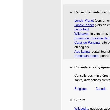
Renseignements pratiq
Lonely Planet
(version en
Lonely Planet
(version en
Le routard
Wikitravel
: la version «v
Bureau du Tourisme de
Canal de Panama
: site 
en anglais.
Abc Latina
: portail touri
Panamainfo.com
: portai
Conseils aux voyageur
Conseils des ministères 
santé,
d'exigences d'entr
Belgique
Canada
Culture:
Wikipédia
: quelques aspe