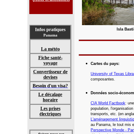
Infos pratiques
Isla Bast
Panama
La météo
Fiche santé-
voyage
Cartes du pays
:
Convertisseur de
University of Texas Libra
devises
composantes.
Besoin d'un visa?
Données socio-économ
Le décalage
horaire
CIA World Factbook
: une
Les prises
population, l'organisatio
électriques
transports, etc.
(en angla
L'aménagement linguisti
au Panama,
le tout mis 
Perspective Monde - P