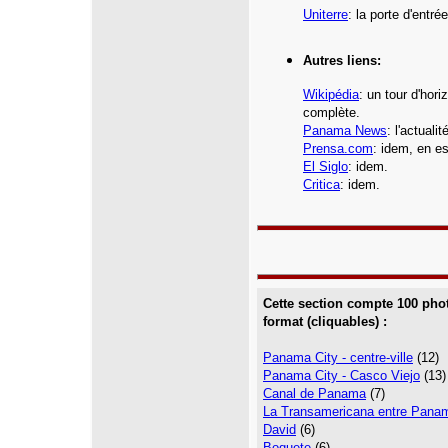
Uniterre
:
la porte d'entr
Autres liens:
Wikipédia
:
un tour d'hori
complète.
Panama News
: l'actual
Prensa.com
: idem, en e
El Siglo
: idem.
Critica
: idem.
Cette section compte 100 pho
format (cliquables) :
Panama City - centre-ville
(12)
Panama City - Casco Viejo
(13)
Canal de Panama
(7)
La Transamericana entre Panam
David
(6)
Boquete
(6)