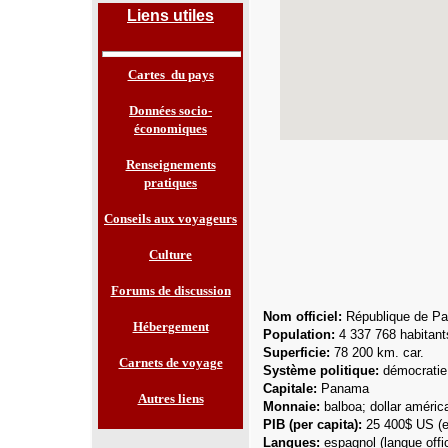
Liens utiles
Cartes du pays
Données socio-
économiques
Renseignements
pratiques
Conseils aux voyageurs
Culture
Forums de discussion
Nom officiel:
République de P
Hébergement
Population:
4 337 768
habitant
Superficie:
78 200 km. car.
Carnets de voyage
Système politique:
démocratie 
Capitale:
Panama
Autres liens
Monnaie:
balboa; dollar améric
PIB (per capita):
25 400$ US (es
Langues
:
espagnol (langue offic