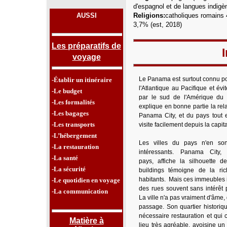
d'espagnol et de langues indigè
AUSSI
Religions:
catholiques romains
3,7% (est, 2018)
Les préparatifs de
voyage
Le Panama est surtout connu po
-Établir un itinéraire
l'Atlantique au Pacifique et év
-Le budget
par le sud de l'Amérique du
-Les formalités
explique en bonne partie la rela
-Les bagages
Panama City, et du pays tout e
-Les transports
visite facilement depuis la capita
-L’hébergement
Les villes du pays n'en sont
-La restauration
intéressants. Panama City,
-La santé
pays, affiche la silhouette d
-La sécurité
buildings témoigne de la ri
habitants.
Mais ces immeubles i
-Le quotidien en voyage
des rues souvent sans intérêt
-La communication
La ville n'a pas vraiment d'âme,
passage. Son quartier historiqu
nécessaire restauration et qu
Matière à
lieu très agréable, avoisine un