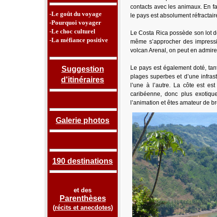
contacts avec les animaux. En fai
-Le goût du voyage
le pays est absolument réfractai
-Pourquoi voyager
-Le choc culturel
Le Costa Rica possède son lot de
-La méfiance positive
même s’approcher des impressi
volcan Arenal, on peut en admirer
Le pays est également doté, tant 
Suggestion
plages superbes et d’une infrast
d'itinéraires
l’une à l’autre. La côte est e
caribéenne, donc plus exotique
l’animation et êtes amateur de br
Galerie photos
190 destinations
et des
Parenthèses
(
récits et anecdotes
)