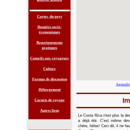
Cartes du pays
Données socio-
économiques
Renseignements
pratiques
Conseils aux voyageurs
Culture
Forums de discussion
Agrandir
Hébergement
Im
Carnets de voyage
Autres liens
Le Costa Rica
n'est plus la de
a déjà été. C’est même deve
chère, hélas! Ceci dit, il ne fa