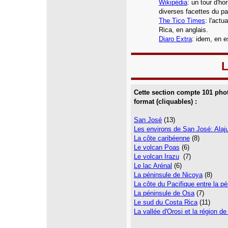
Wikipédia
: un tour d'h
diverses facettes du p
The Tico Times
: l'actu
Rica, en anglais.
Diaro Extra
: idem, en e
L
Cette section compte 101 pho
format (cliquables) :
San José
(13)
Les environs de San José: Alaju
La côte caribéenne
(8)
Le volcan Poas
(6)
Le volcan Irazu
(7)
Le lac Arénal
(6)
La péninsule de Nicoya
(8)
La côte du Pacifique entre la p
La péninsule de Osa
(7)
Le sud du Costa Rica
(11)
La vallée d'Orosi et la région de