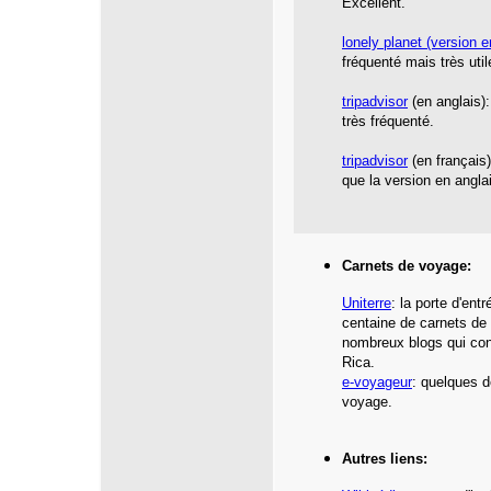
Excellent.
lonely planet
(version e
fréquenté mais très util
tripadvisor
(en anglais):
très fréquenté.
tripadvisor
(en français
que la version en angla
Carnets de voyage:
Uniterre
: la porte d'ent
centaine de carnets de
nombreux blogs qui con
Rica.
e-voyageur
: quelques d
voyage.
Autres liens: