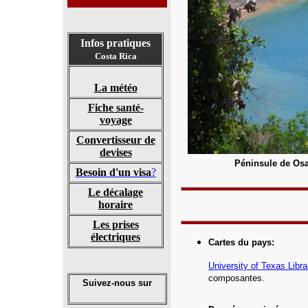
Infos pratiques
Costa Rica
La météo
Fiche santé-
voyage
Convertisseur de
devises
Péninsule de Osa
Besoin d'un visa
?
Le décalage
horaire
Les prises
électriques
Cartes du pays
:
University of Texas Libra
composantes.
Suivez-nous sur