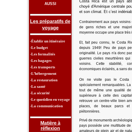
Costa Rica est un pays abs
AUSSI
choyé d'Amérique centrale po
et son climat. Et c’est indénia
Les préparatifs de
Contrairement aux pays voisins 
de gens riches et une majorit
voyage
moyenne occupe une place très 
-Établir un itinéraire
Et, fait peu connu, le Costa 
-Le budget
depuis 1949! Peu de pays peu
originalité. Le pays n'a donc pa
-Les formalités
guerres civiles meurtrières qui
-Les bagages
voisins. Cette stabilité, 
-Les transports
économiques éclairés, a sans dou
-L’hébergement
On ne visite pas le Costa R
-La restauration
spécialement remarquables. La 
-La santé
tout de même une qualité de 
-La sécurité
supérieure à celle des capita
-Le quotidien en voyage
retrouve un centre-ville bien 
-La communication
places, de beaux parcs e
piétonnières.
Privé de monuments archéologiques
Matière à
pays possède une multitude de 
réflexion
amateurs de plein air et de nat