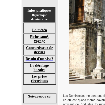
Infos pratiques
République
dominicaine
La météo
Fiche santé-
voyage
Convertisseur de
devises
Besoin d'un visa?
Le décalage
horaire
Les prises
électriques
Les Dominicains ne sont pas ri
Suivez-nous sur
ce qui est quand même davanta
provient de l'industrie touri