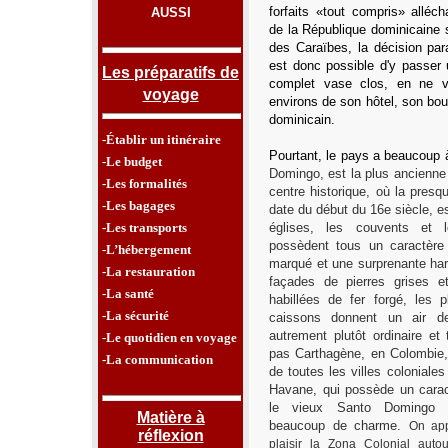
forfaits «tout compris» allé
AUSSI
de la République dominicaine s
des Caraïbes, la décision paraî
est donc possible d'y passer
Les préparatifs de
complet vase clos, en ne 
voyage
environs de son hôtel, son bou
dominicain.
-Établir un itinéraire
Pourtant, le pays a beaucoup à
-Le budget
Domingo, est la plus ancienne
-Les formalités
centre historique, où
la presq
-Les bagages
date du début du 16e siècle,
es
-Les transports
églises, les couvents et l
possèdent tous un caractère 
-L’hébergement
marqué et une surprenante har
-La restauration
façades de pierres grises et
-La santé
habillées de fer forgé, les 
-La sécurité
caissons donnent un air d
autrement plutôt ordinaire et 
-Le quotidien en voyage
pas Carthagène, en Colombie, 
-La communication
de toutes les villes colonial
Havane, qui possède un carac
le vieux Santo Domingo
Matière à
beaucoup de charme.
On app
réflexion
plaisir la Zona Colonial
auto