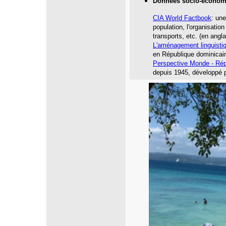
Données socio-économ
CIA World Factbook
: une
population, l'organisatio
transports, etc.
(en angla
L'aménagement linguisti
en République dominicai
Perspective Monde -
Rép
depuis 1945, développé p