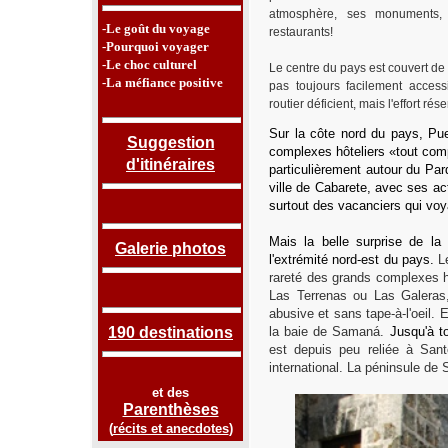
atmosphère, ses monuments,
-Le goût du voyage
restaurants!
-Pourquoi voyager
-Le choc culturel
Le centre du pays est couvert de
-La méfiance positive
pas toujours facilement acces
routier déficient, mais l'effort rés
Sur la côte nord du pays, Pu
Suggestion
complexes hôteliers «tout compr
d'itinéraires
particulièrement autour du Par
ville de Cabarete,
avec ses act
surtout des vacanciers qui vo
Mais la belle surprise de la
Galerie photos
l'extrémité nord-est du pays.
L
rareté des grands complexes hô
Las Terrenas ou Las Galeras, 
abusive et sans tape-à-l'oeil.
E
190 destinations
la baie de Samaná.
Jusqu'à t
est depuis peu reliée à San
international. La péninsule d
et des
Parenthèses
(
récits et anecdotes
)