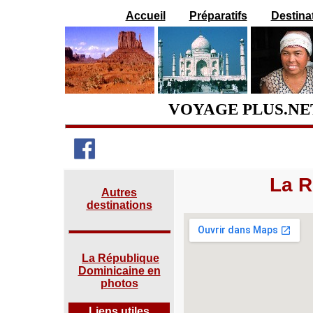
Accueil
Préparatifs
Destina
VOYAGE PLUS.NET
La R
Autres
destinations
La République
Dominicaine en
photos
Liens utiles