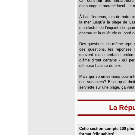
On construit des infrastructu
encourage le marché local. Le n
À Las Terrenas, lors de notre p
la mer jusqu’à la plage de L
manifester de l’inquiétude qua
charme et la quiétude du bord d
Des questions du même type po
ces questions, les réponses 
souvent d’une certaine uniform
d’âme diront certains - qui pe
sérieuse hausse de prix.
Mais qui sommes-nous pour inte
nos vacances? Et de quel droi
serviette sur une plage, ça vaut 
La Répu
Cette section compte 100 pho
format (cliquables) :