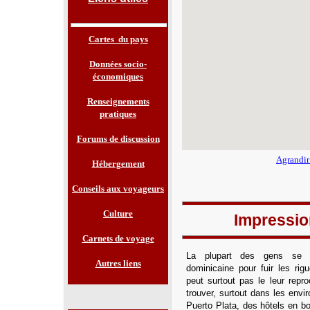
Cartes du pays
Données socio-
économiques
Renseignements
pratiques
Forums de discussion
Agrandir
Hébergement
Conseils aux voyageurs
Culture
Impressio
Carnets de voyage
La plupart
des gens se r
Autres liens
dominicaine pour fuir les rigu
peut surtout pas le leur repr
trouver, surtout dans les env
Puerto Plata, des hôtels en bo