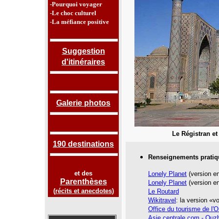
-Pourquoi voyager
-Le choc culturel
-La méfiance positive
Suggestion
d'itinéraires
Galerie photos
Le Régistran e
190 destinations
Renseignements pratiq
et des
Lonely Planet
(version en
Parenthèses
Lonely Planet
(version en
(
récits et anecdotes
)
Le Routard
Wikitravel
: la version «v
Office du tourisme de l'
Asie centrale.com - Ouz