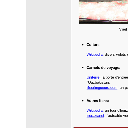
Viei
Culture:
Wikipédia
: divers volets
Carnets de voyage:
Uniterre
:
la porte d'entr
l'
Ouz
békistan
.
Bourlingueurs.com
: un p
Autres liens:
Wikipédia
: un tour d'hor
Eurazianet
: l'actualité v