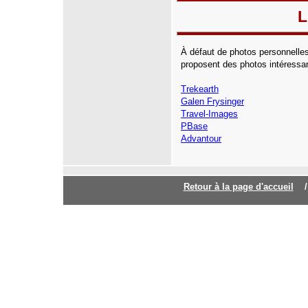
L
À défaut de photos personnelles
proposent des photos intéressan
Trekearth
Galen Frysinger
Travel-Images
PBase
Advantour
Retour à la page d'accuei
l