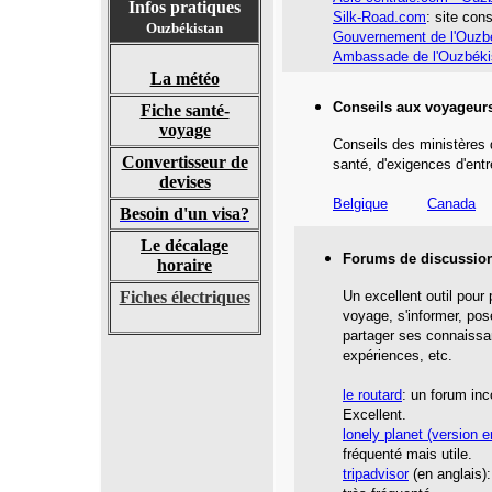
Infos pratiques
Silk-Road.com
: site con
Ouzbékistan
Gouvernement de l'Ouzb
Ambassade de l'Ouzbéki
La météo
Conseils aux voyageur
Fiche santé-
voyage
Conseils des ministères 
Convertisseur de
santé,
d'exigences d'entr
devises
Belgique
Canada
Besoin d'un visa?
Le décalage
Forums de discussio
horaire
Fiches électriques
Un excellent outil pour
voyage, s'informer, pos
partager ses connaissa
expériences, etc.
le routard
: un forum inc
Excellent.
lonely planet
(version e
fréquenté mais utile.
tripadvisor
(en anglais):