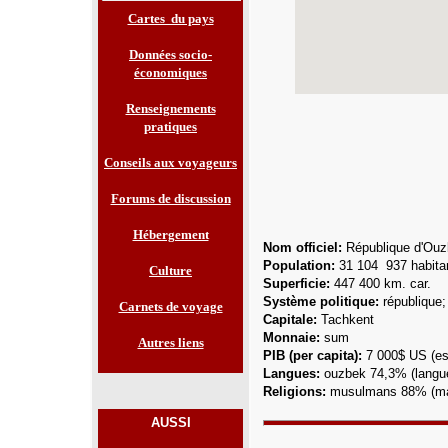
Cartes du pays
Données socio-
économiques
Renseignements
pratiques
Conseils aux voyageurs
Forums de discussion
Hébergement
Nom officiel:
République d'
Ouz
Population:
31 104 937
habita
Culture
Superficie:
447 400 km. car.
Système politique:
république; 
Carnets de voyage
Capitale:
Tachkent
Monnaie:
sum
Autres liens
PIB (per capita):
7 000$ US
(es
Langue
s:
ouzbek 74,3% (langue 
Religions:
musulmans 88% (majo
AUSSI