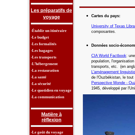
Les préparatifs de
Cartes du pays
:
voyage
University of Texas Libra
-Établir un itinéraire
composantes
.
-Le budget
-Les formalités
Données socio-économ
-Les bagages
CIA World Factbook
: une
-Les transports
population, l'organisatio
-L’hébergement
transports, etc.
(en angl
-La restauration
L'aménagement linguisti
-La santé
de l'Ouz
békistan
, le tou
Perspective Monde -
Ou
-La sécurité
1945, développé par l'Un
-Le quotidien en voyage
-La communication
Matière à
réflexion
-Le goût du voyage