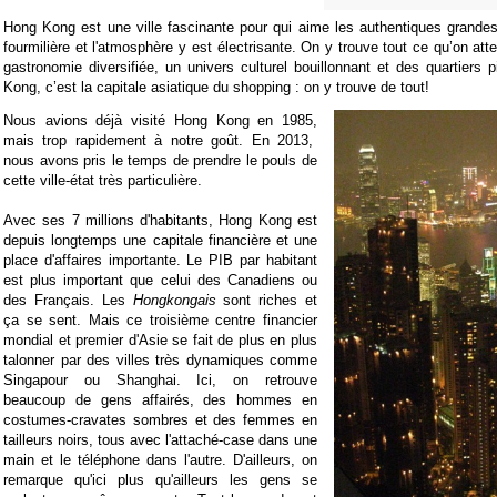
Hong Kong est une ville fascinante pour qui aime les authentiques grandes 
fourmilière et l'atmosphère y est électrisante. On y trouve tout ce qu’on att
gastronomie diversifiée, un univers culturel bouillonnant et des quartiers 
Kong, c’est la capitale asiatique du shopping : on y trouve de tout!
Nous avions déjà visité Hong Kong en 1985,
mais trop rapidement à notre goût. En 2013,
nous avons pris le temps de prendre le pouls de
cette ville-état très particulière.
Avec ses 7 millions d'habitants, Hong Kong est
depuis longtemps une capitale financière et une
place d'affaires importante. Le PIB par habitant
est plus important que celui des Canadiens ou
des Français. Les
Hongkongais
sont riches et
ça se sent. Mais ce troisième centre financier
mondial et premier d'Asie se fait de plus en plus
talonner par des villes très dynamiques comme
Singapour ou Shanghai. Ici, on retrouve
beaucoup de gens affairés, des hommes en
costumes-cravates sombres et des femmes en
tailleurs noirs, tous avec l'attaché-case dans une
main et le téléphone dans l'autre. D'ailleurs, on
remarque qu'ici plus qu'ailleurs les gens se