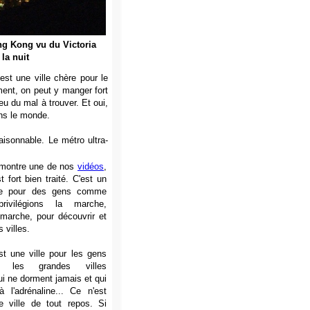
ng Kong vu du Victoria
 la nuit
st une ville chère pour le
ent, on peut y manger fort
 eu du mal à trouver. Et oui,
ans le monde.
aisonnable. Le métro ultra-
montre une de nos
vidéos
,
t fort bien traité. C'est un
ge pour des gens comme
ivilégions la marche,
marche, pour découvrir et
s villes.
t une ville pour les gens
 les grandes villes
ui ne dorment jamais et qui
à l'adrénaline... Ce n'est
 ville de tout repos. Si