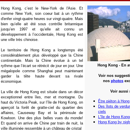
Hong Kong, c’est le New-York de l'Asie. Et
comme New York, son coeur bat à un rythme
d'enfer vingt-quatre heures sur vingt-quatre. Mais
bien qu’elle ait été sous contrôle britannique
jusqu’en 1997 et qu’elle ait connu un
développement à l’occidentale, Hong Kong est
une ville très chinoise.
Le territoire de Hong Kong a longtemps été
considérablement plus développé que la Chine
continentale. Mais la Chine évolue à un tel
Hong Kong -
En a
rythme que l’écart se rétrécit de jour en jour. Une
mégalopole comme Shanghai peut maintenant
Voir nos suggesti
garder la tête haute devant sa rivale
nos
photos
exc
économique.
Voir aussi 
La ville de Hong Kong est située dans un décor
exceptionnel entre îles, mer et montagne. Du
Être piéton à Hong 
haut du Victoria Peak, sur l’île de Hong Kong, on
Des îlots de verdu
aperçoit la forêt de gratte-ciel du quartier des
ciels
affaires, Causeway Bay et la péninsule de
L'île de Hong Kong
Kowloon. Une des plus belles vues du monde!
Hong Kong by nigh
Et quand on arrive de Chine par train de nuit, la
ville illuminée ressemble à un château de cristal