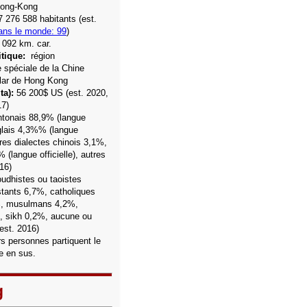
Hong-Kong
7 276 588
habitants (est.
ans le monde: 99
)
 092 km. car.
tique:
région
e spéciale de la Chine
lar de Hong Kong
ta):
56 200$ US (est. 2020,
17)
tonais 88,9% (langue
lais 4,3%% (langue
res dialectes chinois 3,1%,
 (langue officielle), autres
16)
udhistes ou taoistes
tants 6,7%, catholiques
%, musulmans 4,2%,
, sikh 0,2%,
aucune ou
(est. 2016)
rs personnes partiquent le
e en sus.
g