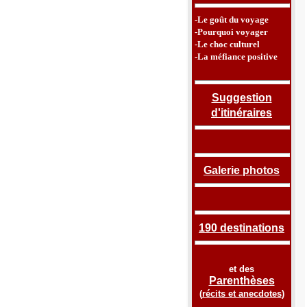
-Le goût du voyage
-Pourquoi voyager
-Le choc culturel
-La méfiance positive
Suggestion
d'itinéraires
Galerie photos
190 destinations
et des
Parenthèses
(
récits et anecdotes
)