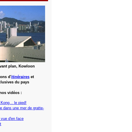
vant plan, Kowloon
ons d'
itinéraires
et
lusives du pays
nos vidéos :
Kong... le pied!
re dans une mer de gratte-
 vue d'en face
t