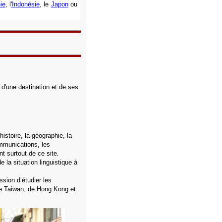
ie
,
l
'Indonésie
, le
Japon
ou
 d'une destination et de ses
istoire, la géographie, la
ommunications, les
t surtout de ce site
.
e la situation linguistique à
sion d’étudier les
de Taiwan, de Hong Kong et