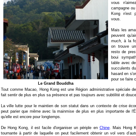
vous n'aim
campagne ou 
Kong n'est p
vous.
Mais les amat
peuvent qu'a
much
, à la fo
on trouve u
resto de pres
boui sympat
table avec d
succulents du
hasard en s'o
pour se faire
Le Grand Bouddha
Tout comme Macao, Hong Kong est une Région administrative spéciale de 
fait sentir de plus en plus sa présence et pas toujours avec subtilité et douce
La ville lutte pour le maintien de son statut dans un contexte de crise é
peut parier que même avec la mainmise de plus en plus importante de l'Éta
qu'elle est encore pour longtemps.
De Hong Kong, il est facile d'organiser un périple en
Chine
. Mais Hong K
tournante à partir de laquelle on peut facilement obtenir un vol vers d’aut