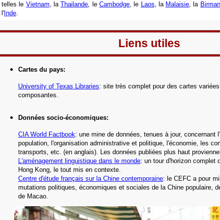
telles
le
Vietnam
, la
Thailande
, le
Cambodge
, le
Laos
,
la
Malaisie
, la
Birman
l'
Inde
.
Liens utiles
Cartes du pays
:
University of Texas Libraries
: site très complet pour des cartes variées
composantes
.
Données socio-économiques
:
CIA World Factbook
: une mine de données, tenues à jour, concernant l'h
population, l'organisation administrative et politique, l'économie, les c
transports, etc.
(en anglais).
Les données publiées plus haut proviennen
L'aménagement linguistique dans le monde
: un tour d'horizon complet d
Hong Kong, le tout mis en contexte.
Centre d'étude français sur la Chine contemporaine
:
le CEFC a pour mis
mutations politiques, économiques et sociales de la Chine populaire, 
de Macao.