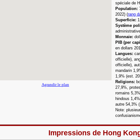
spéciale de 
Population:
2022) (
rang d
Superficie:
1
Système poli
administrativ
Monnaie:
dol
PIB (per capi
en dollars 20
Langue
s:
can
officielle),
ang
officielle),
aut
mandarin 1,9%
1,9% (est. 20
Religions:
bo
Agrandir le plan
27,9%, protes
romains 5,3
hindous 1,4%
autre 54,3%
Note: plusieu
confusianism
Impressions de Hong Kon