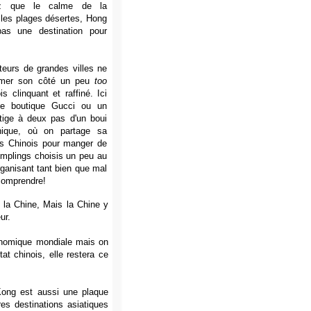
ez que le calme de la
les plages désertes, Hong
as une destination pour
eurs de grandes villes ne
imer son côté un peu
too
is clinquant et raffiné. Ici
ne boutique Gucci ou un
tige à deux pas d'un boui
hique, où on partage sa
es Chinois pour manger de
mplings choisis un peu au
rganisant tant bien que mal
 comprendre!
la Chine, Mais la Chine y
ur.
conomique mondiale mais on
t chinois, elle restera ce
ong est aussi une plaque
res destinations asiatiques