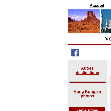
Accueil
V
Autres
destinations
Hong Kong en
photos
Liens utiles