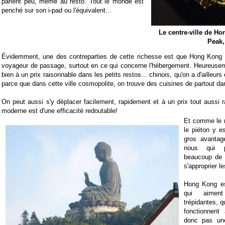
parlent peu, même au resto. Tout le monde est
penché sur son i-pad ou l'équivalent...
Le centre-ville de Ho
Peak,
Évidemment, une des contreparties de cette richesse est que Hong Kong e
voyageur de passage, surtout en ce qui concerne l'hébergement. Heureusem
bien à un prix raisonnable dans les petits restos... chinois, qu'on a d'ailleurs
parce que dans cette ville cosmopolite, on trouve des cuisines de partout d
On peut aussi s'y déplacer facilement, rapidement et à un prix tout aussi r
moderne est d'une efficacité redoutable!
Et comme le 
le piéton y es
gros avanta
nous qui pr
beaucoup de 
s'approprier le
Hong Kong es
qui aiment
trépidantes, q
fonctionnent 
donc pas une