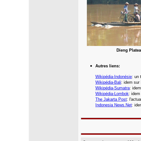
Dieng Plate
Autres liens:
Wikipédia
-Indonésie
:
un t
Wikipédia-Bali
: idem sur l
Wikipédia-Sumatra
: idem
Wikipédia-Lombok
: idem
The Jakarta Pos
t
: l'actu
Indonesia News.Net
: ide