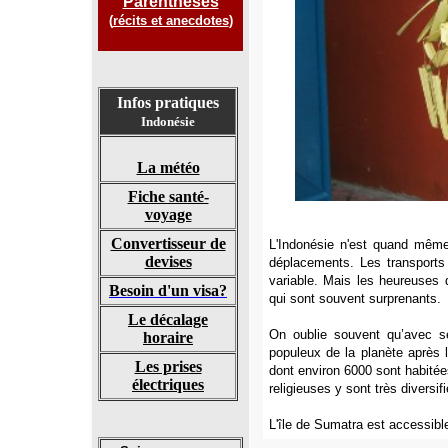
Parenthèses
(
récits et anecdotes
)
Infos pratiques
Indonésie
La météo
Fiche santé-
voyage
Convertisseur de
L'Indonésie n'est quand même
devises
déplacements. Les transports 
variable. Mais les heureuses
Besoin d'un visa?
qui sont souvent surprenants.
Le décalage
On oublie souvent qu’avec se
horaire
populeux de la planète après 
Les prises
dont environ 6000 sont habitée
électriques
religieuses y sont très diversi
L'île de Sumatra est accessible