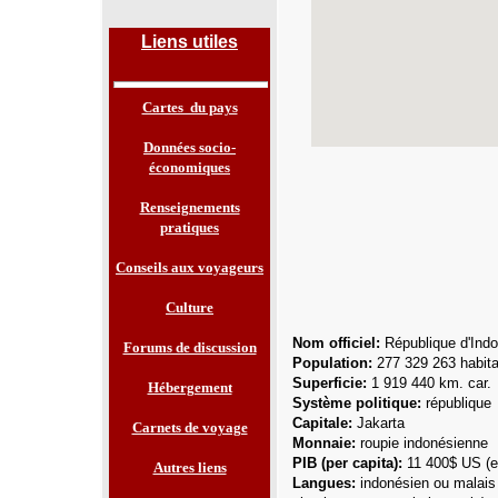
Liens utiles
Cartes du pays
Données socio-
économiques
Renseignements
pratiques
Conseils aux voyageurs
Culture
Nom officiel:
République d'Ind
Forums de discussion
Population:
277 329 263
habita
Superficie:
1 919 440 km. car.
Hébergement
Système politique:
république
Capitale:
Jakarta
Carnets de voyage
Monnaie:
roupie indonésienne
PIB (per capita):
11 400$ US
(
Autres liens
Langues:
indonésien ou malais 