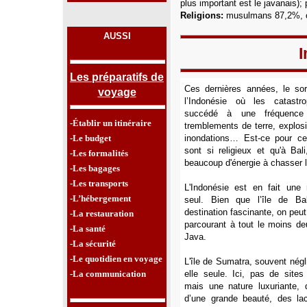
plus important est le javanais); 
Religions:
musulmans 87,2%, ch
AUSSI
I
Les préparatifs de
Ces dernières années, le so
voyage
l’Indonésie où les catastr
succédé à une fréquence 
-Établir un itinéraire
tremblements de terre, explos
-Le budget
inondations… Est-ce pour ce
sont si religieux et qu'à Bal
-Les formalités
beaucoup d'énergie à chasser 
-Les bagages
-Les transports
L'Indonésie est en fait un
-L’hébergement
seul. Bien que l’île de Ba
destination fascinante, on peut
-La restauration
parcourant à tout le moins de
-La santé
Java.
-La sécurité
-Le quotidien en voyage
L'île de Sumatra, souvent négl
-La communication
elle seule. Ici, pas de sites
mais une nature luxuriante
d’une grande beauté, des la