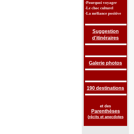
-Pourquoi voyager
-Le choc culturel
-La méfiance positive
Suggestion
d'itinéraires
Galerie photos
190 destinations
et des
Parenthèses
(
récits et anecdotes