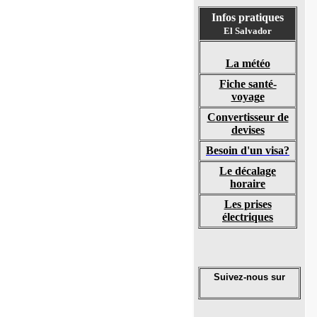
Infos pratiques
El Salvador
La météo
Fiche santé-
voyag
e
Convertisseur de
devises
Besoin d'un visa?
Le décalage
horaire
Les prises
électriques
Suivez-nous sur