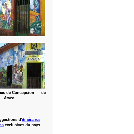
rées de Concepcion de
Ataco
ggestions d'
itinéraires
os
exclusives du pays