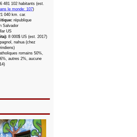
6 481 102
habitants (est.
dans le monde: 107
)
21 040 km. car.
itique:
république
 Salvador
lar US
ta):
8 000$ US (est. 2017)
pagnol, nahua (chez
rindiens)
atholiques romains 50%,
36%, autres 2%, aucune
14)