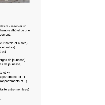
 désiré - réserver un
hambre d'hôtel ou une
rgement:
ur hôtels et autres)
s et autres)
tres)
erges de jeunesse)
es de jeunesse)
s et +)
appartements et +)
(appartements et +)
talité entre membres)
: