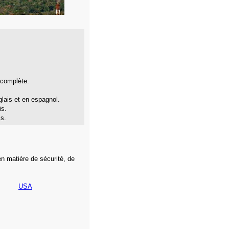
 complète.
glais et en espagnol.
is.
is.
n matière de sécurité, de
,
USA