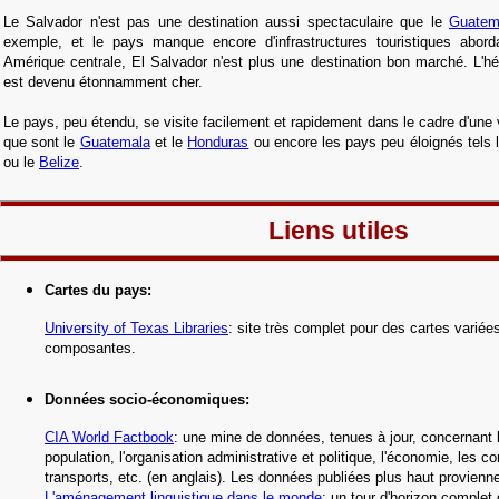
Le Salvador n'est pas une destination aussi spectaculaire que le
Guatem
exemple, et le pays manque encore d'infrastructures touristiques abor
Amérique centrale, El Salvador
n'est plus une destination bon marché. L'h
est devenu étonnamment cher.
Le pays, peu étendu, se visite facilement et rapidement dans le cadre d'une 
que sont le
Guatemala
et le
Honduras
ou encore les pays peu éloignés tels 
ou le
Belize
.
Liens utiles
Cartes du pays
:
University of Texas Libraries
: site très complet pour des cartes variée
composantes.
Données socio-économiques
:
CIA World Factbook
: une mine de données, tenues à jour, concernant l'
population, l'organisation administrative et politique, l'économie, les 
transports, etc.
(en anglais).
Les données publiées plus haut provienne
L'aménagement linguistique dans le monde
: un tour d'horizon complet d