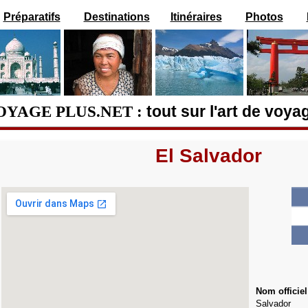
Préparatifs
Destinations
Itinéraires
Photos
OYAGE PLUS.NET :
tout sur l'art de voya
El Salvador
N
om officie
Salvador