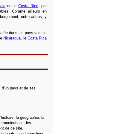
ala
ou le
Costa Rica
, par
dables. Comme ailleurs en
ébergement, entre autres, y
virée dans les pays voisins
le
Nicaragua
, le
Costa Rica
s d'un pays et de ses
histoire, la géographie, la
communications, les
nt de ce site
.
e la situation linguistique