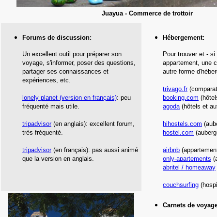
Juayua - Commerce de trottoir
Forums de discussion:
Hébergement
:
Un excellent outil pour préparer son
Pour trouver et - si
voyage, s'informer, poser des questions,
appartement, une c
partager ses connaissances et
autre forme d'hébe
expériences, etc.
trivago.fr
(comparate
l
onely planet
(version en français)
: peu
booking.com
(hôtel
fréquenté mais utile.
agoda
(hôtels et au
tripadvisor
(en anglais): excellent forum,
hihostels.com
(aub
très fréquenté.
hostel.com
(auberg
tripadvisor
(en français): pas aussi animé
airbnb
(appartement
que la version en anglais.
only-apartements
(
abritel / homeaway
couchsurfing
(hospi
Carnets de voyage