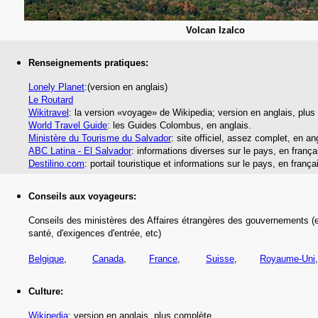
Volcan Izalco
Renseignements pratiques:
Lonely Planet
:(version en anglais)
Le Routard
Wikitravel
: la version «voyage» de Wikipedia; version en anglais, plus
World Travel Guide
: les Guides Colombus,
en anglais.
Ministère du Tourisme du Salvador
: site officiel, assez complet, en an
ABC Latina - El Salvador
: informations diverses sur le pays, en frança
Destilino.com
: portail touristique et informations sur le pays, en frança
Conseils aux voyageurs:
Conseils des ministères des Affaires étrangères des gouvernements (e
santé,
d'exigences d'entrée,
etc
)
Belgique
,
Canada
,
France
,
Suisse
,
Royaume-Uni
Culture:
Wikipedia
: version en anglais, plus complète.