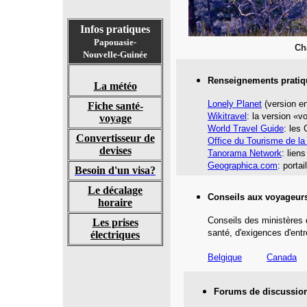
Infos pratiques
Papouasie-
Ch
Nouvelle-Guinée
Renseignements pratiq
La météo
Lonely Planet
(version en
Fiche santé-
Wikitravel
: la version «v
voyage
World Travel Guide
: les
Convertisseur de
Office du Tourisme de l
devises
Tanorama Network
: lien
Geographica.com
: portai
Besoin d'un visa?
Le décalage
Conseils aux voyageur
horaire
Conseils des ministères 
Les prises
santé,
d'exigences d'entr
électriques
Belgique
Canada
Forums de discussio