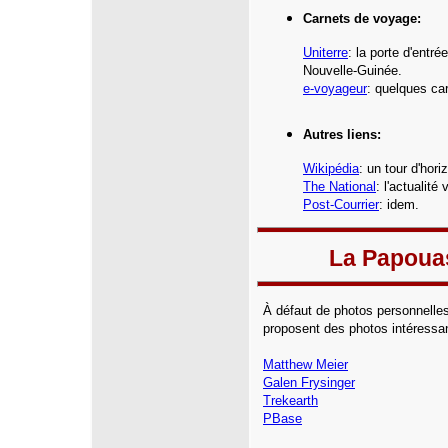
Carnets de voyage:
Uniterre
:
la porte d'entr
Nouvelle-Guinée
.
e-voyageur
: quelques ca
Autres liens:
Wikipédia
:
un tour d'hori
The National
: l'actualit
Post-Courrier
: idem.
La Papoua
À défaut de photos personnelles
proposent des photos intéressa
Matthew Meier
Galen Frysinger
Trekearth
PBase