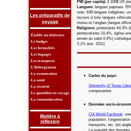
PIB (per capita):
4 100$ US (es
Langue
s:
langues papoues 78%
note:
839 langues indigènes; un
Les préparatifs de
recours à trois langues véhicula
voyage
motou
et l’anglais (langue offici
Religions:
protestants 64,3% (
pentecotistes 10,4%,
église un
-Établir un itinéraire
armée du salut 0,4%) catholiqu
-Le budget
3,1% (est. 2011)
-Les formalités
-Les bagages
-Les transports
-L’hébergement
-La restauration
Cartes du pays
:
-La santé
University of Texas Libra
-La sécurité
composantes
.
-Le quotidien en voyage
-La communication
Données socio-économ
CIA World Factbook
: une
Matière à
population, l'organisatio
réflexion
transports, etc.
(en angla
La majorité des données 