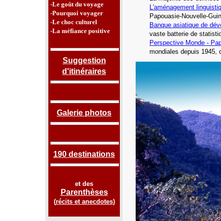
-Le goût du voyage
L'aménagement linguisti
-Pourquoi voyager
Papouasie-Nouvelle-Guiné
-Le choc culturel
Banque asiatique de dé
-La méfiance positive
vaste batterie de statist
Perspective Monde -
Pap
mondiales depuis 1945, d
Suggestion
d'itinéraires
Galerie photos
190 destinations
et des
Parenthèses
(
récits et anecdotes
)