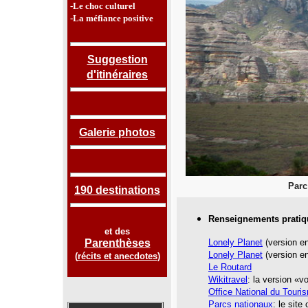
-Le choc culturel
-La méfiance positive
Suggestion
d'itinéraires
Galerie photos
Parc
190 destinations
Renseignements pratiq
et des
Parenthèses
Lonely Planet
(version en
Lonely Planet
(version en
(
récits et anecdotes
)
Le Routard
Wikitravel
: la version «
Office National du Tour
Parcs nationaux
:
le site