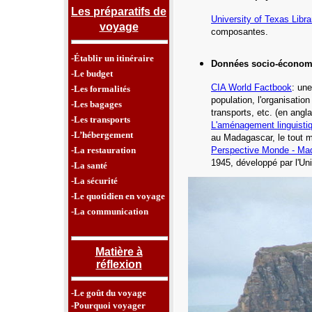
Les préparatifs de
University of Texas Libra
voyage
composantes.
-Établir un itinéraire
Données socio-économ
-Le budget
CIA World Factbook
: une
-Les formalités
population, l'organisatio
-Les bagages
transports, etc.
(en angla
-Les transports
L'aménagement linguisti
-L’hébergement
au Madagascar,
le tout m
-La restauration
Perspective Monde - Ma
1945, développé par l'Un
-La santé
-La sécurité
-Le quotidien en voyage
-La communication
Matière à
réflexion
-Le goût du voyage
-Pourquoi voyager