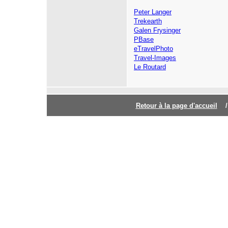
Peter Langer
Trekearth
Galen Frysinger
PBase
eTravelPhoto
Travel-Images
Le Routard
Retour à la page d'accuei
l