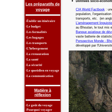
Données socio-économ
Les préparatifs de
voyage
CIA
World Factbook
: une
population, l'organisatio
transports, etc.
(en angl
-Établir un itinéraire
L'aménagement linguisti
-Le budget
au Bhoutan, le tout mis 
-Les formalités
Banque asiatique de dé
vaste batterie de statist
-Les bagages
Perspective Monde -
Bho
-Les transports
développé par l'Universi
-L’hébergement
-La restauration
-La santé
-La sécurité
-Le quotidien en voyage
-La communication
Matière à
réflexion
-Le goût du voyage
-Pourquoi voyager