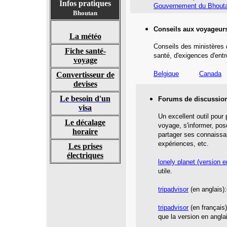
Infos pratiques
Gouvernement du Bhout
Bhoutan
Conseils aux voyageur
La météo
Conseils des ministères 
Fiche santé-
santé,
d'exigences d'entr
voyage
Belgique
Canada
Convertisseur de
devises
Le besoin d'un
Forums de discussio
visa
Un excellent outil pour
Le décalage
voyage, s'informer, pos
horaire
partager ses connaissa
expériences, etc.
Les prises
électriques
l
onely planet
(version e
utile.
tripadvisor
(en anglais):
tripadvisor
(en français
que la version en angla