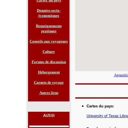
Cartes du pays
Données socio-
économiques
Renseignements
pratiques
Conseils aux voyageurs
Culture
Forums de discussion
Hébergement
Agrandir
Carnets de voyage
Autres liens
Cartes du pays
:
AUSSI
University of Texas Libra