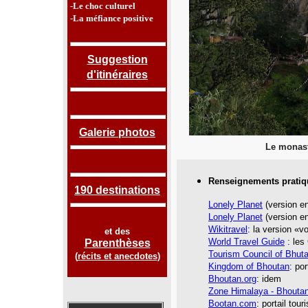
-Le choc culturel
-La méfiance positive
Suggestion
d'itinéraires
Galerie photos
Le monast
Renseignements pratiq
190 destinations
Lonely Planet
(version en
Lonely Planet
(version en
Wikitravel
: la version «v
et des
World Travel Guide
: les
Parenthèses
Tourism Council of Bhut
(
récits et anecdotes
)
Kingdom of Bhoutan
: po
Bhoutan.org
: idem
Zone Himalaya - Bhouta
Bootan.com
: portail tour