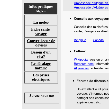
Ambassade d'Algérie en
Infos pratiques
Ambassade d'Algérie au
Algérie
Conseils aux voyageur
La météo
Conseils des ministères 
Fiche santé-
santé,
d'exigences d'entr
voyage
Belgique
Canada
Convertisseur de
devises
Culture:
Besoin d'un
visa?
Wikipedia
: version en an
Le décalage
Berberes.com
: informati
horaire
Algériades
: actualité de
Les prises
électriques
Forums de discussio
Un excellent outil pour
voyage, s'informer, po
Suivez-nous sur
partager ses connaiss
expériences, etc.