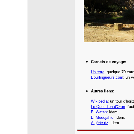
Carnets de voyage:
Uniterre
: quelque 70
carn
Bourlingueurs.com
: un v
Autres liens:
Wikipédia
: un tour d'hor
Le Quotidien d'Oran
: l'a
El Watan
: idem.
El Moudjahid
: idem.
Algérie-dz
: idem