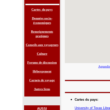
Cartes du pays
Données socio-
économiques
Renseignements
pratiques
Conseils aux voyageurs
Culture
Forums de discussion
Agrandir
Hébergement
Carnets de voyage
Autres liens
Cartes du pays
:
University of Texas Libra
AUSSI