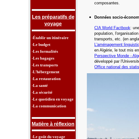
composantes.
Les préparatifs de
Données socio-économ
voyage
CIA World Factbook
: un
population, l'organisatio
-Établir un itinéraire
transports, etc.
(en angla
-Le budget
L'aménagement linguisti
en Algérie, le tout mis e
-Les formalités
Perspective Monde -
Alg
-Les bagages
développé par l'Universi
-Les transports
Office national des stati
-L’hébergement
-La restauration
-La santé
-La sécurité
-Le quotidien en voyage
-La communication
Matière à réflexion
-Le goût du voyage