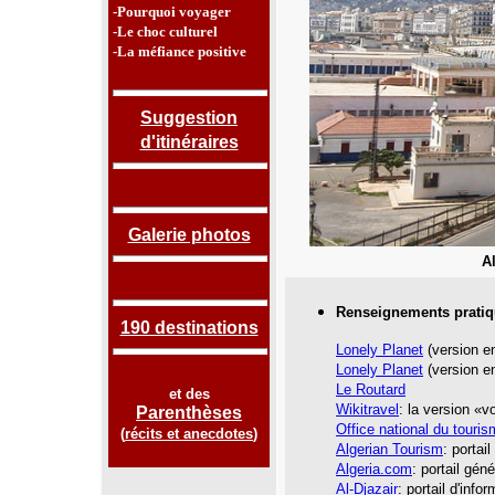
-Pourquoi voyager
-Le choc culturel
-La méfiance positive
Suggestion
d'itinéraires
Galerie photos
A
Renseignements pratiq
190 destinations
Lonely Planet
(version en
Lonely Planet
(version en
Le Routard
et des
Wikitravel
: la version «
Parenthèses
Office national du touris
(
récits et anecdotes
)
Algerian Tourism
: portai
Algeria.com
: portail gén
Al-Djazair
: portail d'info