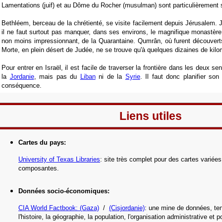
Lamentations (juif) et au Dôme du Rocher (musulman) sont particulièrement s
Bethléem, berceau de la chrétienté, se visite facilement depuis Jérusalem. J
il ne faut surtout pas manquer, dans ses environs, le magnifique monastère
non moins impressionnant, de la Quarantaine. Qumrân, où furent découvert
Morte, en plein désert de Judée, ne se trouve qu'à quelques dizaines de kilo
Pour entrer en Israël, il est facile de traverser la frontière dans les deux sens
la
Jordanie
, mais pas du
Liban
ni de la
Syrie
. Il faut donc planifier so
conséquence.
Liens utiles
Cartes du pays
:
University of Texas Libraries
: site très complet pour des cartes variée
composantes
.
Données socio-économiques
:
CIA World Factbook
: (Gaza)
/
(Cisjordanie)
: une mine de données, ten
l'histoire, la géographie, la population, l'organisation administrative et p