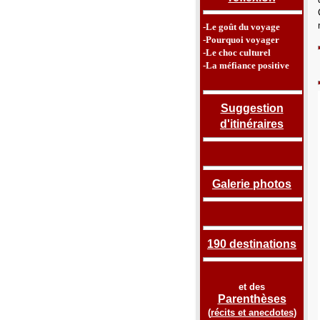
-Le goût du voyage
-Pourquoi voyager
-Le choc culturel
-La méfiance positive
Suggestion
d'itinéraires
Galerie photos
190 destinations
et des
Parenthèses
(
récits et anecdotes
)