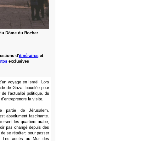
du Dôme du Rocher
estions d'
itinéraires
et
otos
exclusives
d'un voyage en Israël. Lors
ande de Gaza, bouclée pour
 de l’actualité politique, du
’entreprendre la visite.
te partie de Jérusalem,
, est absolument fascinante.
ersent les quartiers arabe,
voir pas changé depuis des
ni de se répéter: pour passer
més. Les accès au Mur des