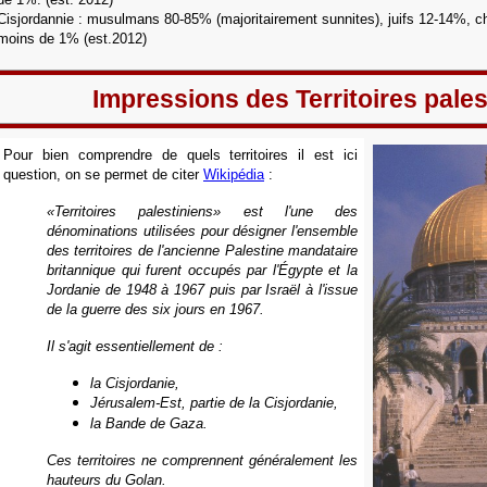
Cisjordannie : musulmans 80-85% (majoritairement sunnites), juifs 12-14%, c
moins de 1%
(est.2012)
Impressions des Territoires pales
Pour bien comprendre de quels territoires il est ici
question, on se permet de citer
Wikipédia
:
«Territoires palestiniens»
est l'une des
dénominations utilisées pour désigner l'ensemble
des territoires de l'ancienne Palestine mandataire
britannique qui furent occupés par l'Égypte et la
Jordanie de 1948 à 1967 puis par Israël à l'issue
de la guerre des six jours en 1967.
Il s'agit essentiellement de :
la Cisjordanie,
Jérusalem-Est, partie de la Cisjordanie,
la Bande de Gaza.
Ces territoires ne comprennent généralement les
hauteurs du Golan.