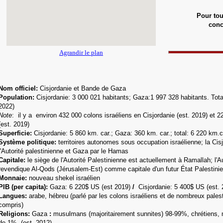
Pour tou
con
Agrandir le plan
Nom officiel:
Cisjordanie et Bande de Gaza
Population:
Cisjordanie:
3 000 021
habitants; Gaza:1 997 328
habitants. Tota
2022)
Note
: il y a environ 432 000 colons israéliens en Cisjordanie (est. 2019) et 
(est. 2019)
Superficie:
Cisjordanie: 5 860 km. car.;
Gaza: 360 km. car.; total: 6 220 km.c
Système politique:
territoires autonomes sous occupation israélienne; la Cis
l'Autorité palestinienne et Gaza par le Hamas
Capitale:
l
e siège de l'Autorité Palestinienne est actuellement à Ramallah; l'Au
revendique Al-Qods (Jérusalem-Est) comme capitale d'un futur État Palestini
Monnaie:
nouveau shekel israélien
PIB (per capita):
Gaza: 6 220$ US (est 2019)
/
Cisjordanie:
5 400$ US (est. 
Langue
s:
arabe, hébreu (parlé par les colons israéliens et de nombreux palest
compris)
Religions:
Gaza
:
musulmans (majoritairement sunnites) 98-99%, chrétiens,
de 1%. (est. 2012)