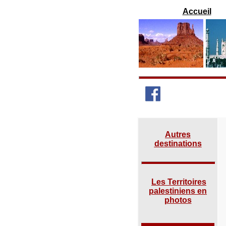
Accueil
Autres
destinations
Les Territoires
palestiniens en
photos