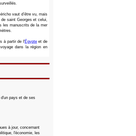
urveillés.
éricho vaut d’être vu, mais
 de saint Georges et celui,
s les manuscrits de la mer
mètres.
 à partir de l'
Égypte
et de
n voyage dans la région en
s d'un pays et de ses
ues à jour, concernant
olitique, l'économie, les