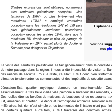
D'autres expressions sont utilisées, notamment
«les territoires palestiniens occupés», «les
territoires de 1967» ou plus brièvement «les
territoires». L'ONU a employé «territoires
occupés» dans les résolutions 242 et 338 puis
Esplanade 
plus généralement «territoires palestiniens
occupés» depuis les années 1970, alors que la
résolution 181 établissant le plan de partage de
la Palestine en 1947 parlait plutôt de Judée et
Voir nos sugg
Samarie pour désigner la Cisjordanie.
nos
ph
La visite des Territoires palestiniens se fait généralement dans le contexte 
de notre passage dans la région, il nous a été impossible de visiter la B
des raisons de sécurité. Pour le reste, ça allait. Il faut donc bien s'informer
climat de tension entre les communautés et des impératifs de sécurité avant d
Jérusalem-Est, quartier mythique, demeure un incontournable. Cet
essentiellement la très belle vieille ville piétonne à l'intérieur des remparts
Des ruelles étroites bordées de maisons, de boutiques et de restaurants trav
juif, arménien et chrétien. Le décor et l’atmosphère ambiante semblent n’a
millénaires. Ici, rien n’est simple et les tourmentes de l’histoire n’ont pas fi
de certains quartiers à d'autres, il faut traverser des contrôles ar