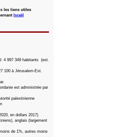
s les liens utiles
cernant
Israël
l: 4 997 349 habitants (est.
227 100 à Jérusalem-Est.
ar.
jordanie est administrée par
torité palestinienne
en
2020, en dollars 2017)
iniens), anglais (largement
 moins de 1%, autres moins