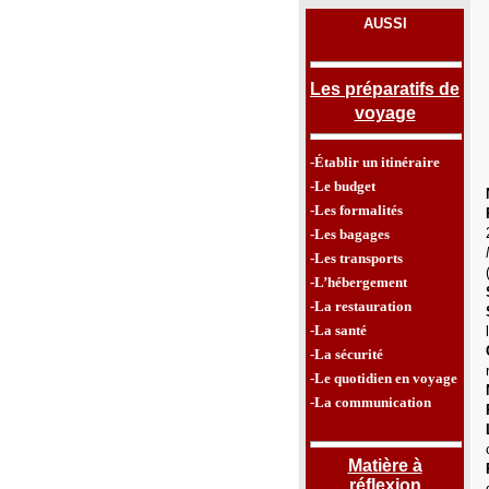
AUSSI
Les préparatifs de
voyage
-Établir un itinéraire
-Le budget
-Les formalités
-Les bagages
-Les transports
-L’hébergement
-La restauration
-La santé
-La sécurité
-Le quotidien en voyage
-La communication
Matière à
réflexion