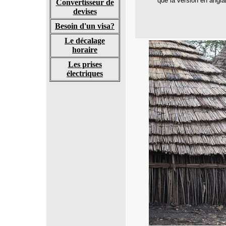
que la version en angla
Convertisseur de
devises
Besoin d'un
visa?
Le décalage
horaire
Les prises
électriques