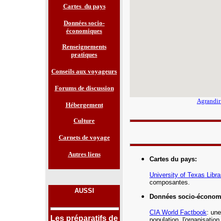
Cartes du pays
Données socio-
économiques
Renseignements
pratiques
Conseils aux voyageurs
Forums de discussion
Agrandir
Hébergement
Culture
Carnets de voyage
Autres liens
Cartes du pays
:
University of Texas Libra
composantes.
AUSSI
Données socio-économ
CIA World Factbook
: une
Les préparatifs de
population, l'organisatio