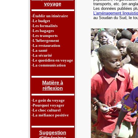
voyage
transports, etc.
(en angla
Les données publiées plu
L'aménagement linguisti
-Établir un itinéraire
au Soudan du Sud,
le to
-Le budget
-Les formalités
-Les bagages
-Les transports
-L’hébergement
-La restauration
-La santé
-La sécurité
-Le quotidien en voyage
-La communication
Matière à
réflexion
-Le goût du voyage
-Pourquoi voyager
-Le choc culturel
-La méfiance positive
Suggestion