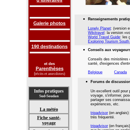
d'itinéraires
Renseignements pratiq
Galerie photos
Lonely Planet
:
(version e
Wikitravel
: la version «
World Travel Guide
: les
Exploring Tourism Sout
190 destinations
Conseils aux voyageur
Conseils des ministères 
santé,
d'exigences d'entr
et des
Parenthèses
Belgiqu
e
Canada
(
récits et anecdotes
)
Forums de discussio
Infos pratiques
Un excellent outil pour
voyage, s'informer, pos
Sud-Soudan
partager ses connaissa
expériences, etc.
La météo
tripadvisor
(en anglais):
très fréquenté.
Fiche santé-
voyage
tripadvisor
(en français