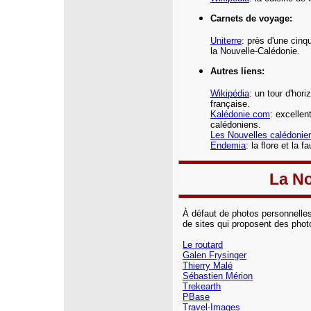
Carnets de voyage:
Uniterre
: près d'une cin
la Nouvelle-Calédonie.
Autres liens:
Wikipédia
:
un tour d'hori
française.
Kalédonie.com
: excellen
calédoniens.
Les Nouvelles calédonie
Endemia
: la flore et la 
La No
À défaut de photos personnelle
de sites qui proposent des phot
Le routard
Galen Frysinger
Thierry Malé
Sébastien Mérion
Trekearth
PBase
Travel-Images