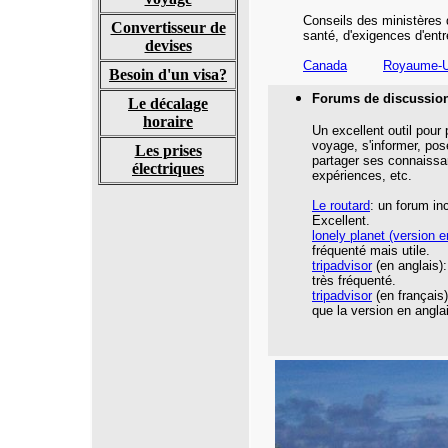
Conseils des ministères 
Convertisseur de
santé,
d'exigences d'entr
devises
Canada
Royaume-U
Besoin d'un visa?
Forums de discussio
Le décalage
horaire
Un excellent outil pour
voyage, s'informer, pos
Les prises
partager ses connaissa
électriques
expériences, etc.
Le routard
: un forum in
Excellent.
lonely planet
(version e
fréquenté mais utile.
tripadvisor
(en anglais):
très fréquenté.
tripadvisor
(en français
que la version en angla