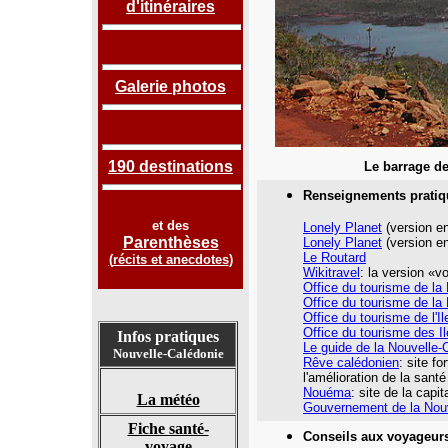
d'itinéraires
Galerie photos
190 destinations
Le barrage de
Renseignements pratiq
et des
Lonely Planet
(version en
Parenthèses
Lonely Planet
(version en
Le Routard
(
récits et anecdotes
)
Wikitravel
: la version «
Office du tourisme de la
Office du tourisme de la
Office du tourisme de l'I
Office du tourisme des I
Infos pratiques
Le guide de la Nouvelle-
Nouvelle-Calédonie
Rêve calédonien
: site f
l'amélioration de la santé
Nouéma
: site de la capit
La météo
Gouvernement de la Nouv
Fiche santé-
Conseils aux voyageur
voyage