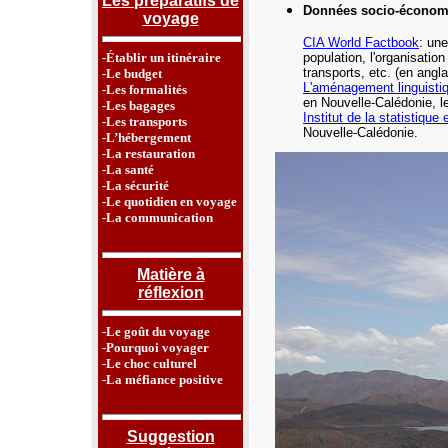
Les préparatifs de
Données socio-économ
voyage
CIA World Factbook
: une
-Établir un itinéraire
population, l'organisatio
transports, etc.
(en angla
-Le budget
L'aménagement linguisti
-Les formalités
en Nouvelle-Calédonie,
le
-Les bagages
Institut de la statistiqu
-Les transports
Nouvelle-Calédonie.
-L’hébergement
-La restauration
-La santé
-La sécurité
-Le quotidien en voyage
-La communication
Matière à
réflexion
-Le goût du voyage
-Pourquoi voyager
-Le choc culturel
-La méfiance positive
Suggestion