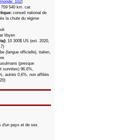
 monde: 102
)
 759 540 km. car.
tique:
conseil national de
près la chute du régime
oli
ar libyen
ta):
10 300$ US
(est. 2020,
17)
e (langue officielle), italien,
ère
usulmans (presque
t sunnites) 96,6%,
%, autres 0,6%, non affiliés
20)
s d'un pays et de ses