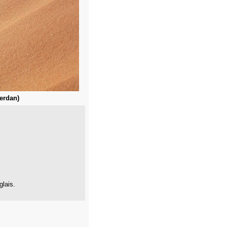
erdan)
glais.