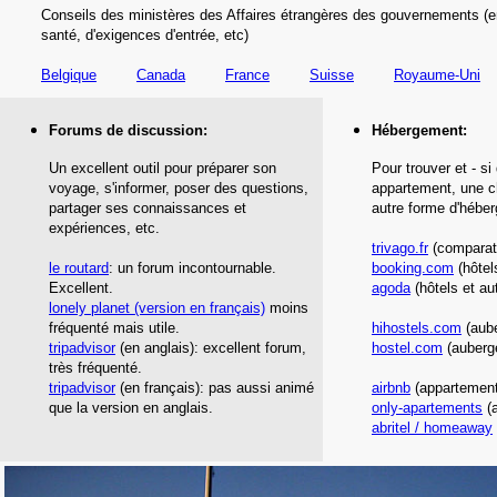
Conseils des ministères des Affaires étrangères des gouvernements (e
santé,
d'exigences d'entrée,
etc
)
Belgique
Canada
France
Suisse
Royaume-Uni
Forums de discussion:
Hébergement
:
Un excellent outil pour préparer son
Pour trouver et - si
voyage, s'informer, poser des questions,
appartement, une c
partager ses connaissances et
autre forme d'hébe
expériences, etc.
trivago.fr
(comparate
le routard
: un forum incontournable.
booking.com
(hôtel
Excellent.
agoda
(hôtels et au
lonely planet
(version en français)
moins
fréquenté mais utile.
hihostels.com
(aube
tripadvisor
(en anglais): excellent forum,
hostel.com
(auberg
très fréquenté.
tripadvisor
(en français): pas aussi animé
airbnb
(appartement
que la version en anglais.
only-apartements
(a
abritel / homeaway