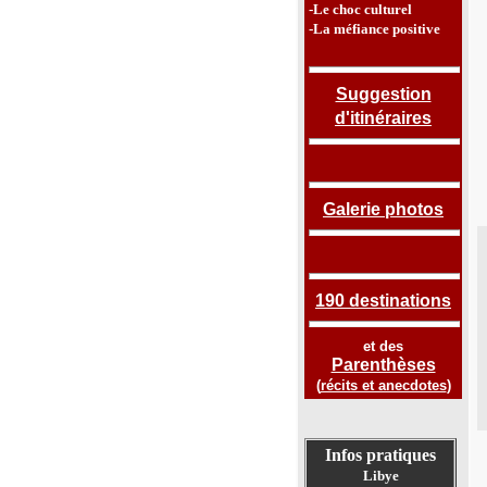
-Le choc culturel
-La méfiance positive
Suggestion
d'itinéraires
Galerie photos
190 destinations
et des
Parenthèses
(
récits et anecdotes
)
Infos pratiques
Libye