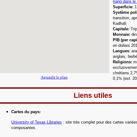
(
rang dans le
Superficie:
1
Système poli
transition, a
Kadhafi
Capitale:
Trip
Monnaie:
din
PIB (per capi
en dollars 20
Langues
:
arab
anglais
, berb
Religions:
m
exclusivemen
chrétiens 2,7
Agrandir le plan
0,1% (est. 20
Liens utiles
Cartes du pays:
University of Texas Libraries
: site très complet pour des cartes variée
composantes
.