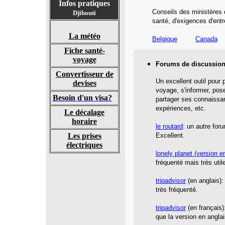
Infos pratiques
Conseils des ministères 
Djibouti
santé,
d'exigences d'entr
La météo
Belgique
Canada
Fiche santé-
voyage
Forums de discussion
Convertisseur de
Un excellent outil pour 
devises
voyage, s'informer, pos
Besoin d'un visa?
partager ses connaissa
expériences, etc.
Le décalage
horaire
le routard
: un autre for
Les prises
Excellent.
électriques
lonely planet
(version en
fréquenté mais très util
tripadvisor
(en anglais):
très fréquenté.
tripadvisor
(en français)
que la version en anglai