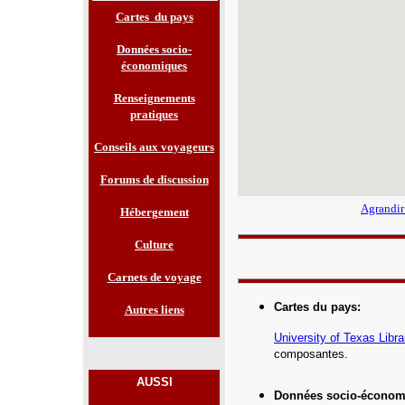
Cartes du pays
Données socio-
économiques
Renseignements
pratiques
Conseils aux voyageurs
Forums de discussion
Agrandir
Hébergement
Culture
Carnets de voyage
Cartes du pays
:
Autres liens
University of Texas Libra
composantes.
AUSSI
Données socio-économ