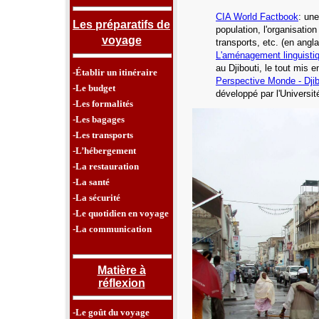
CIA World Factbook
: une
Les préparatifs de
population, l'organisatio
voyage
transports, etc.
(en angla
L'aménagement linguisti
au Djibouti,
le tout mis e
-Établir un itinéraire
Perspective Monde -
Dji
-Le budget
développé par l'Universi
-Les formalités
-Les bagages
-Les transports
-L’hébergement
-La restauration
-La santé
-La sécurité
-Le quotidien en voyage
-La communication
Matière à
réflexion
-Le goût du voyage