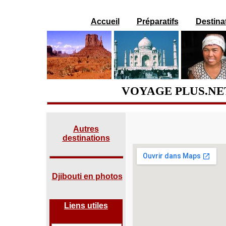
Accueil
Préparatifs
Destina
VOYAGE PLUS.NE
Autres
destinations
Djibouti en photos
Liens utiles