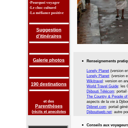
-Pourquoi voyager
-Le choc culturel
-La méfiance positive
Suggestion
d'itinéraires
Galerie photos
Renseignements pratiq
Lonely Planet
(version en
Lonely Planet
: (version e
Wikitravel
: version en an
190 destinations
World Travel Guide
: les
Djibouti Télécom
: portai
The Country & People of 
et des
aspects de la vie à Djibou
Parenthèses
Djibnet.com
: portail géné
(
récits et anecdotes
Djiboutiweb.net
: autre po
Conseils aux voyageur