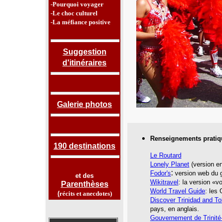
-Pourquoi voyager
-Le choc culturel
-La méfiance positive
Suggestion
d'itinéraires
Galerie photos
Renseignements pratiq
190 destinations
Le Routard
Lonely Planet
(version en
:
Fodor's
version web du g
et des
Wikitravel
: la version «
Parenthèses
World Travel Guide
: les
(
récits et anecdotes
)
Discover Trinidad and T
pays, en anglais.
Gouvernement de Trinité