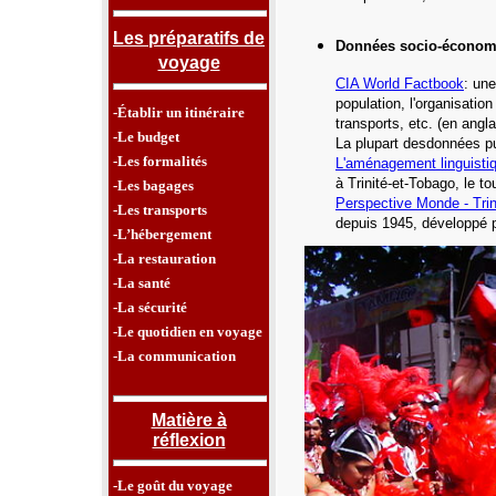
Les préparatifs de
Données socio-économ
voyage
CIA World Factbook
: une
population, l'organisatio
-Établir un itinéraire
transports, etc.
(en angla
-Le budget
La plupart desdonnées pu
-Les formalités
L'aménagement linguisti
à
Trinité-et-Tobago
,
le to
-Les bagages
Perspective Monde -
Tri
-Les transports
depuis 1945, développé p
-L’hébergement
-La restauration
-La santé
-La sécurité
-Le quotidien en voyage
-La communication
Matière à
réflexion
-Le goût du voyage