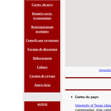
Cartes du pays
Données socio-
économiques
Renseignements
pratiques
Conseils aux voyageurs
Forums de discussion
Hébergement
Culture
Agrandir
Carnets de voyage
Autres liens
Cartes du pays
:
AUSSI
University of Texas Libra
composantes; trois carte