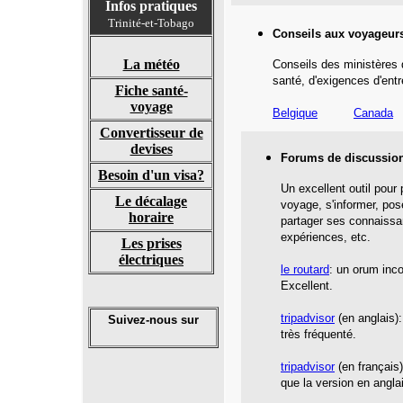
Infos pratiques
Trinité-et-Tobago
Conseils aux voyageur
La météo
Conseils des ministères 
santé,
d'exigences d'entr
Fiche santé-
voyage
Belgique
Canada
Convertisseur de
devises
Forums de discussio
Besoin d'un visa?
Un excellent outil pour
Le décalage
voyage, s'informer, pos
horaire
partager ses connaissa
expériences, etc.
Les prises
électriques
le routard
: un orum inc
Excellent.
tripadvisor
(en anglais):
Suivez-nous sur
très fréquenté.
tripadvisor
(en français
que la version en angla