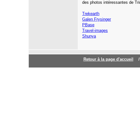
des photos intéressantes de Tri
Trekearth
Galen Frysinger
PBase
Travel-images
Shunya
Retour à la page d'accuei
l