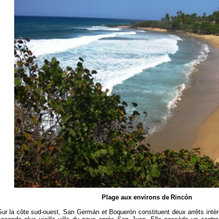
Plage aux environs de
Rincón
Sur la côte sud-ouest, San Germán et Boquerón constituent deux arrêts inté