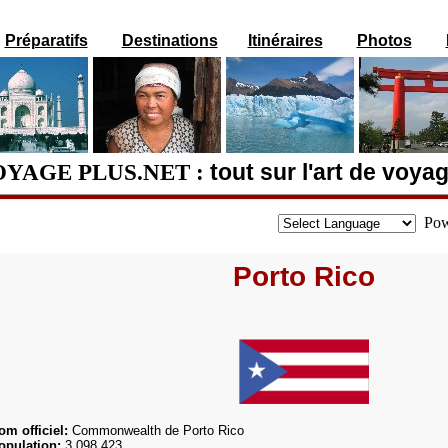
Préparatifs
Destinations
Itinéraires
Photos
YAGE PLUS.NET :
tout sur l'art de voya
Pow
Porto Rico
om officiel:
Commonwealth de Porto Rico
opulation:
3 098 423