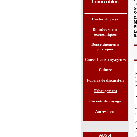
Liens utiles
h
S
S
C
Cartes du pays
M
P
Données socio-
L
économiques
R
Renseignements
pratiques
Conseils aux voyageurs
Culture
Forums de discussion
Hébergement
Carnets de voyage
Autres liens
AUSSI