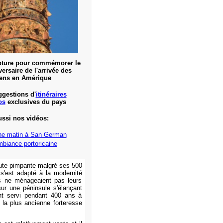
pture pour commémorer le
ersaire de l'arrivée des
ens en Amérique
ggestions d'
itinéraires
os
exclusives du pays
ussi nos vidéos:
he matin à San German
biance portoricaine
oute pimpante malgré ses 500
s'est adapté à la modernité
ls ne ménageaient pas leurs
 sur une péninsule s'élançant
ont servi pendant 400 ans à
 la plus ancienne forteresse