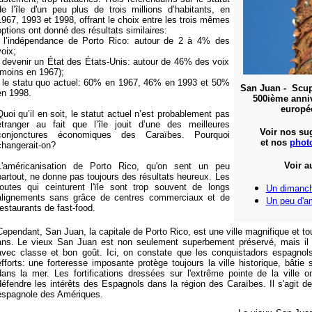
de l’île d'un peu plus de trois millions d’habitants, en
1967, 1993 et 1998, offrant le choix entre les trois
mêmes
options ont donné des résultats similaires:
- l’indépendance de Porto Rico: autour de 2 à 4% des
voix;
- devenir un État des États-Unis: autour de 46% des voix
(moins en 1967);
- le statu quo actuel: 60% en 1967, 46% en 1993 et 50%
San Juan - Scu
en 1998.
500ième anniv
europé
Quoi qu’il en soit, le statut actuel n’est probablement pas
étranger au fait que l’île jouit d’une des meilleures
Voir nos su
conjonctures économiques des Caraïbes. Pourquoi
et nos
phot
changerait-on?
Voir a
L'américanisation de Porto Rico, qu'on sent un peu
partout, ne donne pas toujours des résultats heureux. Les
routes qui ceinturent l'ïle sont trop souvent de longs
Un dimanc
alignements sans grâce de centres commerciaux et de
Un peu d'am
restaurants de fast-food.
Cependant, San Juan, la capitale de Porto Rico, est une ville magnifique et t
ans. Le vieux San Juan est non seulement superbement préservé, mais il 
avec classe et bon goût. Ici, on constate que les conquistadors espagno
efforts: une forteresse imposante protège toujours la ville historique, bâtie
dans la mer. Les fortifications dressées sur l'extrême pointe de la ville 
défendre les intérêts des Espagnols dans la région des Caraïbes. Il s'agit de
espagnole des Amériques.