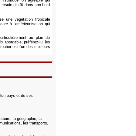
historique fort agréable qui
 réside plutôt dans son bord
e une végétation tropicale
ore à l'américanisation qui
articulièrement au plan de
 abordable, préférez-lui les
routier est l'un des meilleurs
d'un pays et de ses
stoire, la géographie, la
mmunications, les transports,