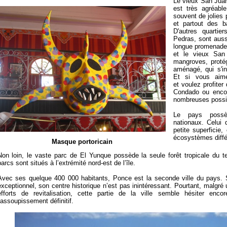
Le vieux San Juan 
est très agréabl
souvent de jolies 
et partout des ba
D'autres quartie
Pedras, sont aussi
longue promenade r
et le vieux San
mangroves,
proté
aménagé,
qui s'i
Et si vous aim
et voulez profiter
Condado ou encor
nombreuses possib
Le pays poss
nationaux. Celui
petite superfici
écosystèmes diffé
Masque portoricain
Non loin, le vaste parc de El Yunque possède la seule forêt tropicale
du t
arcs sont situés à l’extrémité nord-est de l’île.
Avec ses quelque 400 000 habitants,
Ponce est la seconde ville du pays. 
exceptionnel, son centre historique n’est pas inintéressant. Pourtant, malgré 
efforts de revitalisation, cette partie de la ville semble hésiter enco
l'assoupissement définitif.