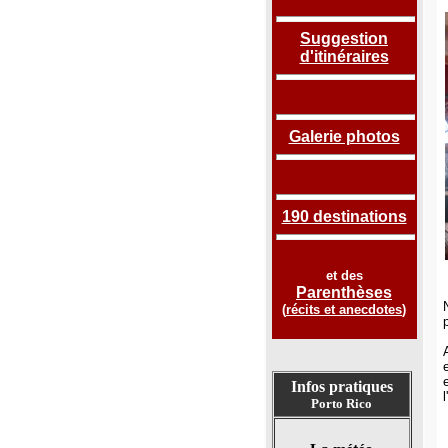
Suggestion
d'itinéraires
Galerie photos
190 destinations
et des
Parenthèses
(
récits et anecdotes
)
p
Infos pratiques
Porto Rico