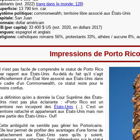
abitants (est. 2022) (
rang dans le monde: 128
)
uperficie:
13 790 km. car.
ystème politique:
commonwealth; territoire libre associé aux États-Unis
apitale:
San Juan
onnaie:
dollar américain
IB (per capita):
33 400
$ US (est. 2020, en dollars 2017)
angues:
espagnol et anglais
eligions:
catholiques romains 56%, protestants 33%, athées / aucune 8%, au
Impressions de Porto Ric
Il n’est pas facile de comprendre le statut de Porto Rico
par rapport aux États-Unis. Au-delà du fait qu’il s’agit
officiellement d’un État libre associé aux États-Unis dans
le cadre d’un Commonwealth, ce statut reste pour le
moins confus.
La définition qu'en a donnée la Cour Suprême des États-
Unis n'est pas plus éclairante : «Porto Rico est un
territoire non incorporé des
États-Unis
(...). C’est un
territoire rattaché et appartenant aux États-Unis mais non
une partie des États-Unis». Ouf!
Cette ambiguïté ne semble pas gêner les Portoricains.
Elle leur permet de profiter des avantages d’une forme de
rattachement aux États-Unis sans qu'ils y soient,
justement, trop rattachés. Trois référendums sur le statut