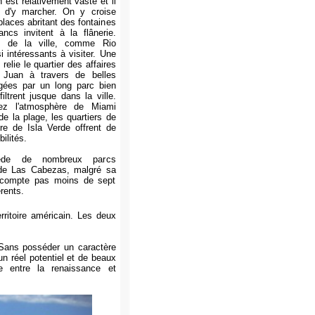
est relativement vaste et il
e d'y marcher. On y croise
places abritant des fontaines
ncs invitent à la flânerie.
rs de la ville, comme Rio
 intéressants à visiter. Une
elie le quartier des affaires
 Juan à travers de belles
gées par un long parc bien
nfiltrent jusque dans la ville.
ez l'atmosphère de Miami
 de la plage, les quartiers de
e de Isla Verde offrent de
ilités.
ède de nombreux parcs
 de Las Cabezas, malgré sa
e, compte pas moins de sept
rents.
erritoire américain. Les deux
Sans posséder un caractère
un réel potentiel et de beaux
re entre la renaissance et