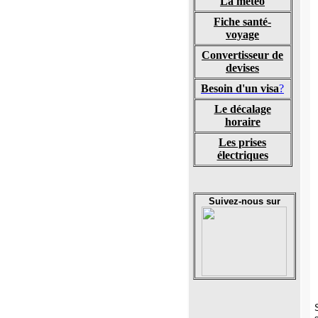
La météo
Fiche santé-
voyage
Convertisseur de
devises
Besoin d'un visa
?
Le décalage
horaire
Les prises
électriques
Suivez-nous sur