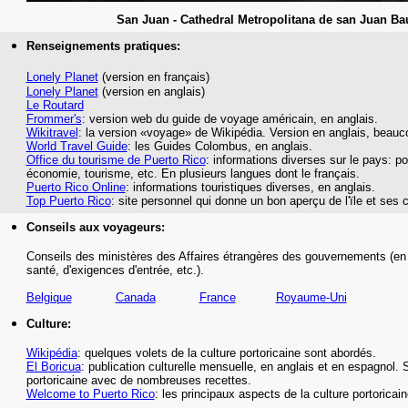
San Juan - Cathedral Metropolitana de san Juan Bau
Renseignements pratiques:
Lonely Planet
(version en français)
Lonely Planet
(version en anglais)
Le Routard
Frommer's
: version web du guide de voyage américain, en anglais.
Wikitravel
: la version «voyage» de Wikipédia.
Version en anglais, beauc
World Travel Guide
: les Guides Colombus,
en anglais.
Office du tourisme de Puerto Rico
: informations diverses sur le pays: po
économie, tourisme, etc. En plusieurs langues dont le français.
Puerto Rico Online
: informations touristiques diverses, en anglais.
Top Puerto Rico
: site personnel qui donne un bon aperçu de l'ïle et ses c
Conseils aux voyageurs:
Conseils des ministères des Affaires étrangères des gouvernements (en 
santé,
d'exigences d'entrée,
etc.
)
.
Belgique
Canada
France
Royaume-Uni
Culture:
Wikipédia
: quelques volets de la culture portoricaine sont abordés.
El Boricua
: publication culturelle mensuelle, en anglais et en espagnol. 
portoricaine avec de nombreuses recettes.
Welcome to Puerto Rico
: les principaux aspects de la culture portoricain