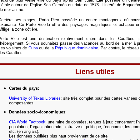
seconde plus vieille ville du pays après San Juan. Elle possède un centre 
s'étale autour de l'église San Germán qui date de 1573. L'intérêt de Boquerón
de mer animé.
Derrière ses plages, Porto Rico possède un centre montagneux où pouss
luxuriante. Ce Porto Rico-là
offre des paysages magnifiques et
échappe enc
fflige la zone côtière.
Porto Rico est une destination relativement chère dans les Caraïbes, p
l'hébergement. Si vous souhaitez passer des vacances au bord de la mer à prix
îles voisines de
Cuba
ou de la
République dominicaine
. Par contre, le réseau 
des Caraïbes.
Liens utiles
Cartes du pays
:
University of Texas Libraries
: site très complet pour des cartes variées 
composantes.
Données socio-économiques
:
CIA World Factbook
: une mine de données, tenues à jour, concernant l'hi
population, l'organisation administrative et politique, l'économie, les co
etc.
(en anglais).
Les données publiées plus haut proviennent de ce site
.