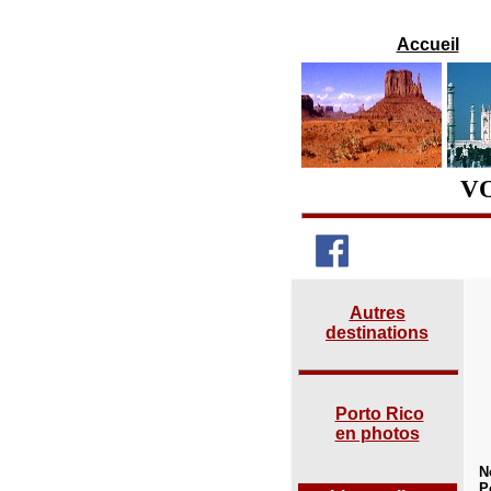
Accueil
VO
Autres
destinations
Porto Rico
en photos
N
P